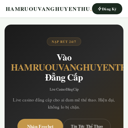
HAMRUOUVANGHUYENTHU
.
Đăng Ký
NẠP RÚT 24/7
Vào
HAMRUOUVANGHUYENTH
Đẳng Cấp
Live Casino Đẳng Cấp
Live casino đẳng cấp cho ai đam mê thể thao. Hiện đại,
không lo bị chặn.
Nhận Freebet
Tin Tức Thể Thao