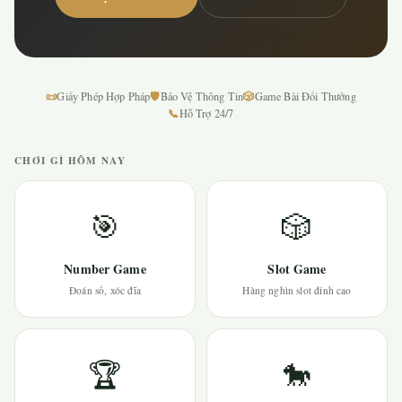
📜
🛡
🎲
Giấy Phép Hợp Pháp
Bảo Vệ Thông Tin
Game Bài Đổi Thưởng
📞
Hỗ Trợ 24/7
CHƠI GÌ HÔM NAY
🎯
🎲
Number Game
Slot Game
Đoán số, xóc đĩa
Hàng nghìn slot đỉnh cao
🏆
🐎