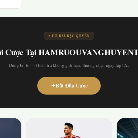
♠ ƯU ĐÃI ĐẶC QUYỀN
ơi Cược Tại HAMRUOUVANGHUYEN
Đừng bỏ lỡ — Hoàn trả không giới hạn, thưởng nhận ngay lập tức.
Bắt Đầu Cược