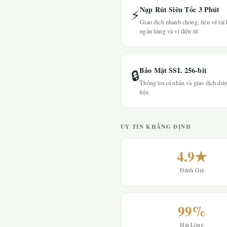
Nạp Rút Siêu Tốc 3 Phút
⚡
Giao dịch nhanh chóng, tiền về tài
ngân hàng và ví điện tử.
Bảo Mật SSL 256-bit
🔒
Thông tin cá nhân và giao dịch đượ
liệu.
UY TÍN KHẲNG ĐỊNH
4.9★
Đánh Giá
99%
Hài Lòng