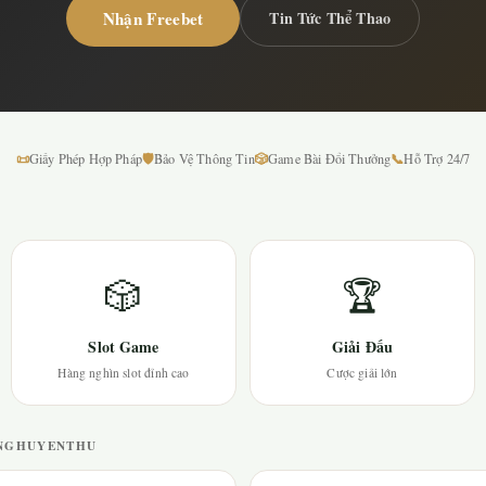
Nhận Freebet
Tin Tức Thể Thao
📜
🛡
🎲
📞
Giấy Phép Hợp Pháp
Bảo Vệ Thông Tin
Game Bài Đổi Thưởng
Hỗ Trợ 24/7
🎲
🏆
Slot Game
Giải Đấu
Hàng nghìn slot đỉnh cao
Cược giải lớn
NGHUYENTHU