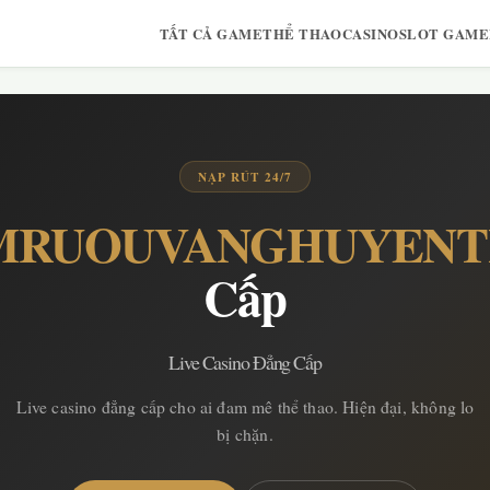
TẤT CẢ GAME
THỂ THAO
CASINO
SLOT GAME
NẠP RÚT 24/7
MRUOUVANGHUYENT
Cấp
Live Casino Đẳng Cấp
Live casino đẳng cấp cho ai đam mê thể thao. Hiện đại, không lo
bị chặn.