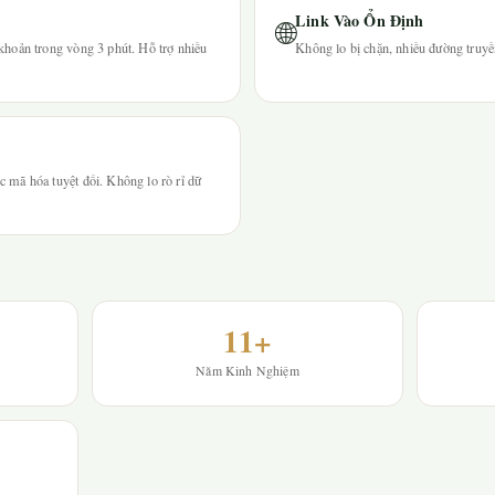
Link Vào Ổn Định
🌐
 khoản trong vòng 3 phút. Hỗ trợ nhiều
Không lo bị chặn, nhiều đường truy
c mã hóa tuyệt đối. Không lo rò rỉ dữ
11+
Năm Kinh Nghiệm