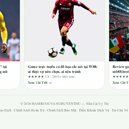
" tại
Game trực tuyến có đồ họa sắc nét tại W88:
Review ga
g nói
ai thực sự nên chọn, ai nên tránh
mb88.best
trình ngư
★★★★★
4.8 · 2805+ lượt xem
★★★★
Xem Chi Tiết →
Xem Chi T
© 2026 HAMRUOUVANGHUYENTHU — Nhà Cái Uy Tín
iao Dịch
·
Chính Sách Hoàn Trả
·
Chính Sách Bảo Mật
·
Điều Khoản Dịch Vụ
·
Tra Cứu Vé