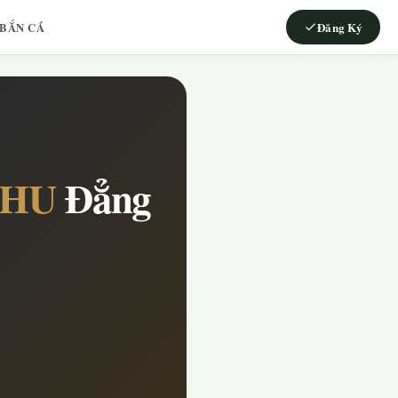
Đăng Ký
BẮN CÁ
HU
Đẳng