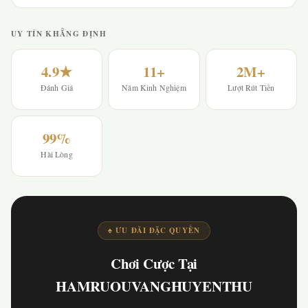
UY TÍN KHẲNG ĐỊNH
4.9★
11+
2M+
Đánh Giá
Năm Kinh Nghiệm
Lượt Rút Tiền
99%
Hài Lòng
♠ ƯU ĐÃI ĐẶC QUYỀN
Chơi Cược Tại
HAMRUOUVANGHUYENTHU