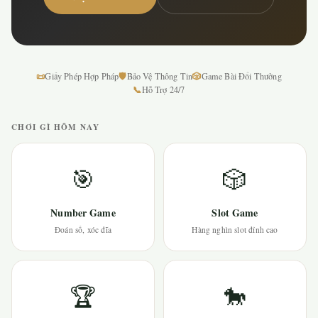
📜
🛡
🎲
Giấy Phép Hợp Pháp
Bảo Vệ Thông Tin
Game Bài Đổi Thưởng
📞
Hỗ Trợ 24/7
CHƠI GÌ HÔM NAY
🎯
🎲
Number Game
Slot Game
Đoán số, xóc đĩa
Hàng nghìn slot đỉnh cao
🏆
🐎