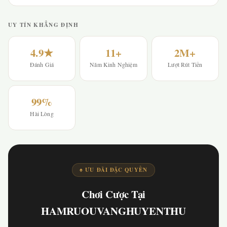
UY TÍN KHẲNG ĐỊNH
4.9★
11+
2M+
Đánh Giá
Năm Kinh Nghiệm
Lượt Rút Tiền
99%
Hài Lòng
♠ ƯU ĐÃI ĐẶC QUYỀN
Chơi Cược Tại
HAMRUOUVANGHUYENTHU