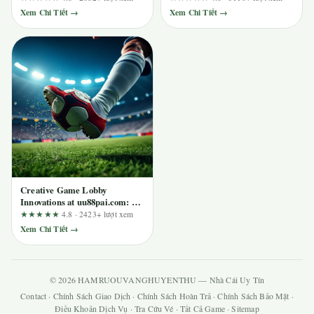
Xem Chi Tiết →
Xem Chi Tiết →
Creative Game Lobby
Innovations at uu88pai.com: A
UX-Focused Review
★★★★★
4.8 · 2423+ lượt xem
Xem Chi Tiết →
© 2026 HAMRUOUVANGHUYENTHU — Nhà Cái Uy Tín
Contact
·
Chính Sách Giao Dịch
·
Chính Sách Hoàn Trả
·
Chính Sách Bảo Mật
·
Điều Khoản Dịch Vụ
·
Tra Cứu Vé
·
Tất Cả Game
·
Sitemap