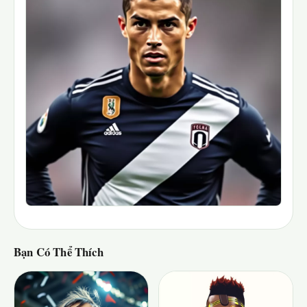
Bạn Có Thể Thích