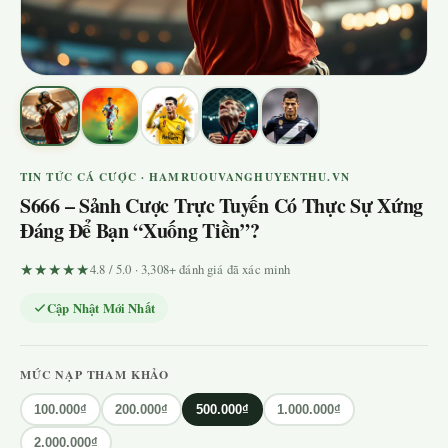
TIN TỨC CÁ CƯỢC · HAMRUOUVANGHUYENTHU.VN
S666 – Sảnh Cược Trực Tuyến Có Thực Sự Xứng
Đáng Để Bạn “Xuống Tiền”?
★★★★★
4.8 / 5.0 · 3,308+ đánh giá đã xác minh
Cập Nhật Mới Nhất
MỨC NẠP THAM KHẢO
100.000₫
200.000₫
500.000₫
1.000.000₫
2.000.000₫