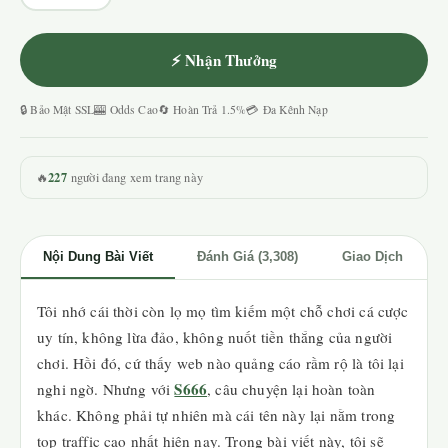
⚡ Nhận Thưởng
🔒 Bảo Mật SSL
🎰 Odds Cao
🔄 Hoàn Trả 1.5%
💳 Đa Kênh Nạp
227
🔥
người đang xem trang này
Nội Dung Bài Viết
Đánh Giá (3,308)
Giao Dịch
Tôi nhớ cái thời còn lọ mọ tìm kiếm một chỗ chơi cá cược
uy tín, không lừa đảo, không nuốt tiền thắng của người
chơi. Hồi đó, cứ thấy web nào quảng cáo rầm rộ là tôi lại
S666
nghi ngờ. Nhưng với
, câu chuyện lại hoàn toàn
khác. Không phải tự nhiên mà cái tên này lại nằm trong
top traffic cao nhất hiện nay. Trong bài viết này, tôi sẽ