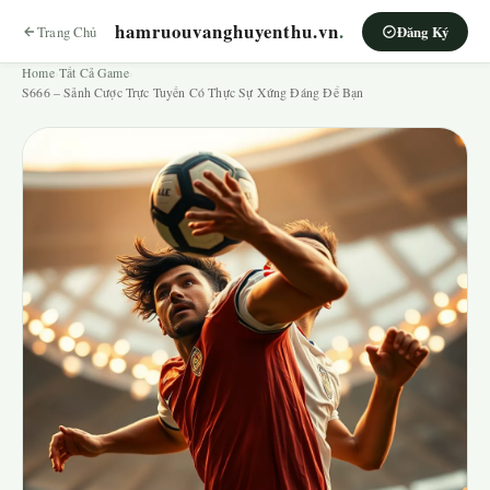
hamruouvanghuyenthu.vn
.
Trang Chủ
Đăng Ký
Home
›
Tất Cả Game
›
S666 – Sảnh Cược Trực Tuyến Có Thực Sự Xứng Đáng Để Bạn