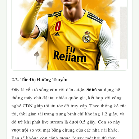
2.2. Tốc Độ Đường Truyền
S666
Đây là yếu tố sống còn với dân cược.
sử dụng hệ
thống máy chủ đặt tại nhiều quốc gia, kết hợp với công
nghệ CDN giúp tối ưu tốc độ truy cập. Theo thống kê của
tôi, thời gian tải trang trung bình chỉ khoảng 1.2 giây, và
độ trễ khi phát live stream là dưới 0.5 giây. Con số này
vượt trội so với mặt bằng chung của các nhà cái khác.
Bạn sẽ không còn cảnh tượng "quay một hồi thì thấy