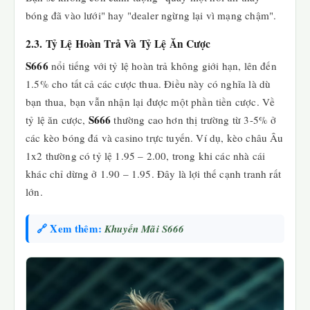
bóng đã vào lưới" hay "dealer ngừng lại vì mạng chậm".
2.3. Tỷ Lệ Hoàn Trả Và Tỷ Lệ Ăn Cược
S666
nổi tiếng với tỷ lệ hoàn trả không giới hạn, lên đến
1.5% cho tất cả các cược thua. Điều này có nghĩa là dù
bạn thua, bạn vẫn nhận lại được một phần tiền cược. Về
S666
tỷ lệ ăn cược,
thường cao hơn thị trường từ 3-5% ở
các kèo bóng đá và casino trực tuyến. Ví dụ, kèo châu Âu
1x2 thường có tỷ lệ 1.95 – 2.00, trong khi các nhà cái
khác chỉ dừng ở 1.90 – 1.95. Đây là lợi thế cạnh tranh rất
lớn.
🔗 Xem thêm:
Khuyến Mãi S666