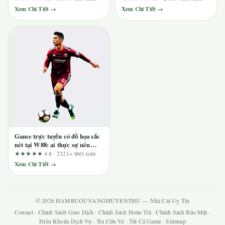
Manager&rsquo;s Checklist
Xem Chi Tiết →
Xem Chi Tiết →
Game trực tuyến có đồ họa sắc
nét tại W88: ai thực sự nên
chọn, ai nên tránh
★★★★★
4.8 · 2321+ lượt xem
Xem Chi Tiết →
© 2026 HAMRUOUVANGHUYENTHU — Nhà Cái Uy Tín
Contact
·
Chính Sách Giao Dịch
·
Chính Sách Hoàn Trả
·
Chính Sách Bảo Mật
·
Điều Khoản Dịch Vụ
·
Tra Cứu Vé
·
Tất Cả Game
·
Sitemap