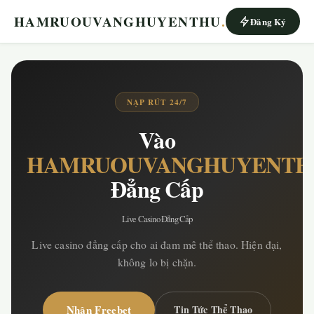
HAMRUOUVANGHUYENTHU
.
Đăng Ký
NẠP RÚT 24/7
Vào
HAMRUOUVANGHUYENTH
Đẳng Cấp
Live Casino Đẳng Cấp
Live casino đẳng cấp cho ai đam mê thể thao. Hiện đại,
không lo bị chặn.
Nhận Freebet
Tin Tức Thể Thao