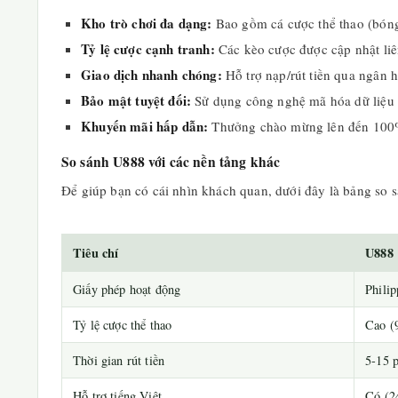
Kho trò chơi đa dạng:
Bao gồm cá cược thể thao (bóng đ
Tỷ lệ cược cạnh tranh:
Các kèo cược được cập nhật liên 
Giao dịch nhanh chóng:
Hỗ trợ nạp/rút tiền qua ngân hà
Bảo mật tuyệt đối:
Sử dụng công nghệ mã hóa dữ liệu v
Khuyến mãi hấp dẫn:
Thưởng chào mừng lên đến 100% 
So sánh U888 với các nền tảng khác
Để giúp bạn có cái nhìn khách quan, dưới đây là bảng so 
Tiêu chí
U888
Giấy phép hoạt động
Phili
Tỷ lệ cược thể thao
Cao (
Thời gian rút tiền
5-15 
Hỗ trợ tiếng Việt
Có (2