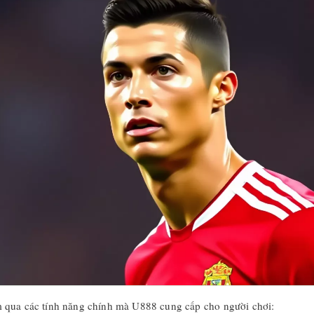
m qua các tính năng chính mà U888 cung cấp cho người chơi: