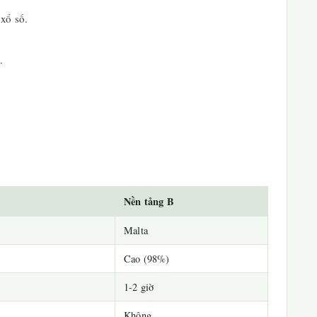
 xổ số.
.
Nền tảng B
Malta
Cao (98%)
1-2 giờ
Không