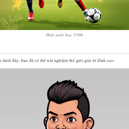
Hình minh hoạ: U888
dưới đây, bạn đã có thể trải nghiệm thế giới giải trí đỉnh cao: