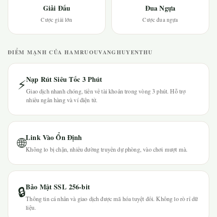
Giải Đấu
Đua Ngựa
Cược giải lớn
Cược đua ngựa
ĐIỂM MẠNH CỦA HAMRUOUVANGHUYENTHU
Nạp Rút Siêu Tốc 3 Phút
⚡
Giao dịch nhanh chóng, tiền về tài khoản trong vòng 3 phút. Hỗ trợ
nhiều ngân hàng và ví điện tử.
Link Vào Ổn Định
🌐
Không lo bị chặn, nhiều đường truyền dự phòng, vào chơi mượt mà.
Bảo Mật SSL 256-bit
🔒
Thông tin cá nhân và giao dịch được mã hóa tuyệt đối. Không lo rò rỉ dữ
liệu.