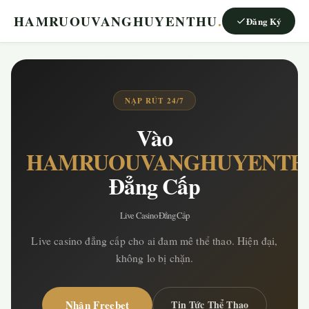
HAMRUOUVANGHUYENTHU
.
Đăng Ký
NẠP RÚT 24/7
Vào
HAMRUOUVANGHUYENTH
Đẳng Cấp
Live Casino Đẳng Cấp
Live casino đẳng cấp cho ai đam mê thể thao. Hiện đại,
không lo bị chặn.
Nhận Freebet
Tin Tức Thể Thao