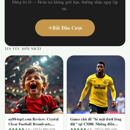
Đừng bỏ lỡ — Hoàn trả không giới hạn, thưởng nhận ngay lập
tức.
Bắt Đầu Cược
TIN TỨC MỚI NHẤT
uy88-top1.com Review: Crystal
Game chủ đề "bí mật dưới lòng
Clear Football Broadcasts,
đất" tại CM88: Những điều
Judged by a Risk
quảng cáo không nói
★★★★★
4.8 · 3103+ lượt xem
★★★★★
4.8 · 2077+ lượt xem