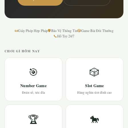
📜
🛡
🎲
Giấy Phép Hợp Pháp
Bảo Vệ Thông Tin
Game Bài Đổi Thưởng
📞
Hỗ Trợ 24/7
CHƠI GÌ HÔM NAY
🎯
🎲
Number Game
Slot Game
Đoán số, xóc đĩa
Hàng nghìn slot đỉnh cao
🏆
🐎