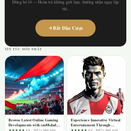
Đừng bỏ lỡ — Hoàn trả không giới hạn, thưởng nhận ngay lập
tức.
Bắt Đầu Cược
TIN TỨC MỚI NHẤT
Browse Latest Online Gaming
Experience Innovative Virtual
Developments with cm88.dad:
Entertainment Through
A Review Built on Verification
w88.trading: A UX Expert’s
★★★★★
4.8 · 2051+ lượt xem
★★★★★
4.8 · 3097+ lượt xem