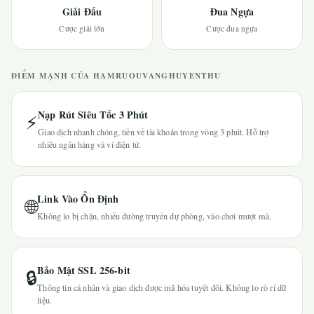
Giải Đấu
Đua Ngựa
Cược giải lớn
Cược đua ngựa
ĐIỂM MẠNH CỦA HAMRUOUVANGHUYENTHU
Nạp Rút Siêu Tốc 3 Phút
⚡
Giao dịch nhanh chóng, tiền về tài khoản trong vòng 3 phút. Hỗ trợ
nhiều ngân hàng và ví điện tử.
Link Vào Ổn Định
🌐
Không lo bị chặn, nhiều đường truyền dự phòng, vào chơi mượt mà.
Bảo Mật SSL 256-bit
🔒
Thông tin cá nhân và giao dịch được mã hóa tuyệt đối. Không lo rò rỉ dữ
liệu.