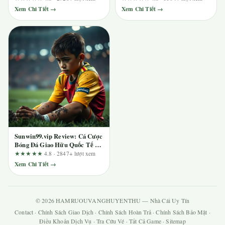
Actually Shows
Xem Chi Tiết →
Xem Chi Tiết →
Sunwin99.vip Review: Cá Cược
Bóng Đá Giao Hữu Quốc Tế Có
Đáng Để Thử?
★★★★★
4.8 · 2847+ lượt xem
Xem Chi Tiết →
© 2026 HAMRUOUVANGHUYENTHU — Nhà Cái Uy Tín
Contact
·
Chính Sách Giao Dịch
·
Chính Sách Hoàn Trả
·
Chính Sách Bảo Mật
·
Điều Khoản Dịch Vụ
·
Tra Cứu Vé
·
Tất Cả Game
·
Sitemap