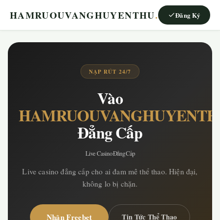
HAMRUOUVANGHUYENTHU
.
Đăng Ký
NẠP RÚT 24/7
Vào
HAMRUOUVANGHUYENTH
Đẳng Cấp
Live Casino Đẳng Cấp
Live casino đẳng cấp cho ai đam mê thể thao. Hiện đại,
không lo bị chặn.
Nhận Freebet
Tin Tức Thể Thao