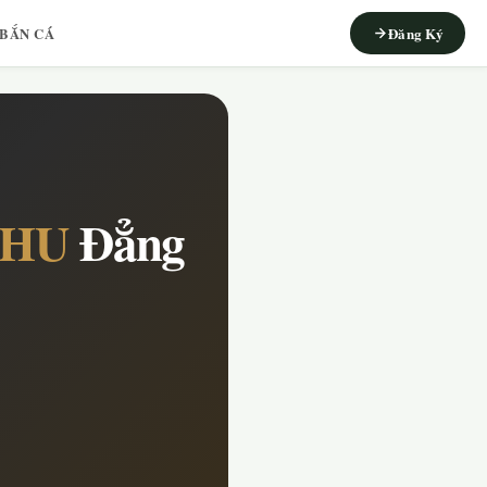
Đăng Ký
BẮN CÁ
HU
Đẳng