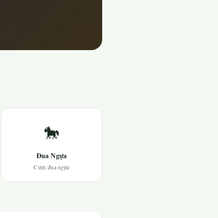
🐎
Đua Ngựa
Cược đua ngựa