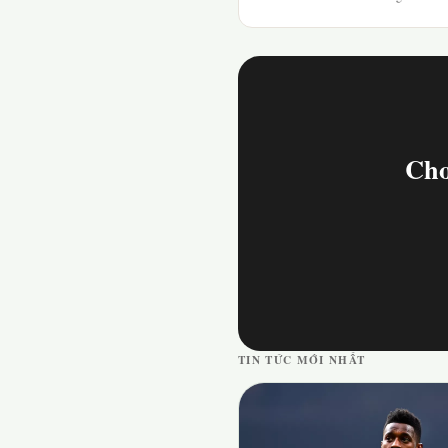
Ch
TIN TỨC MỚI NHẤT