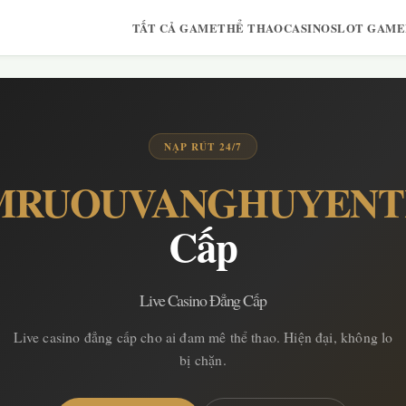
TẤT CẢ GAME
THỂ THAO
CASINO
SLOT GAME
NẠP RÚT 24/7
MRUOUVANGHUYENT
Cấp
Live Casino Đẳng Cấp
Live casino đẳng cấp cho ai đam mê thể thao. Hiện đại, không lo
bị chặn.