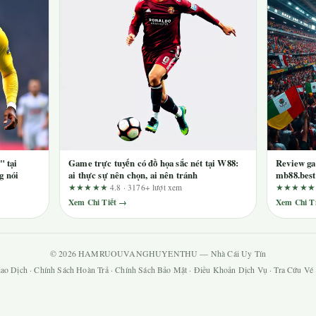
" tại
Game trực tuyến có đồ họa sắc nét tại W88:
Review ga
g nói
ai thực sự nên chọn, ai nên tránh
mb88.best
trình ngư
★★★★★
4.8 · 3176+ lượt xem
★★★★
Xem Chi Tiết →
Xem Chi T
© 2026 HAMRUOUVANGHUYENTHU — Nhà Cái Uy Tín
iao Dịch
·
Chính Sách Hoàn Trả
·
Chính Sách Bảo Mật
·
Điều Khoản Dịch Vụ
·
Tra Cứu Vé