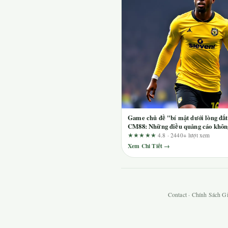
Game chủ đề "bí mật dưới lòng đất
CM88: Những điều quảng cáo khôn
★★★★★
4.8 · 2440+ lượt xem
Xem Chi Tiết →
Contact
·
Chính Sách G