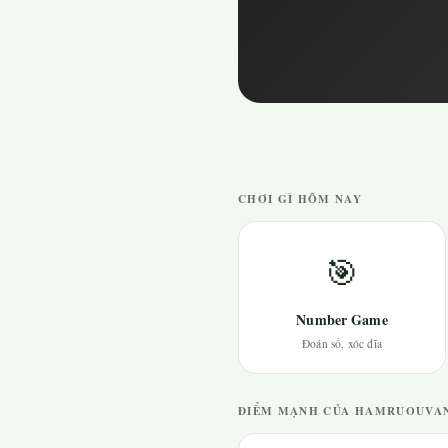
CHƠI GÌ HÔM NAY
🎯
Number Game
Đoán số, xóc đĩa
ĐIỂM MẠNH CỦA HAMRUOUVA