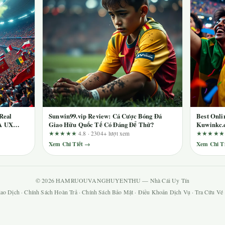
 Real
Sunwin99.vip Review: Cá Cược Bóng Đá
Best Onli
 A UX
Giao Hữu Quốc Tế Có Đáng Để Thử?
Kuwinkc.c
You Play
★★★★★
4.8 · 2304+ lượt xem
★★★★
Xem Chi Tiết →
Xem Chi T
© 2026 HAMRUOUVANGHUYENTHU — Nhà Cái Uy Tín
iao Dịch
·
Chính Sách Hoàn Trả
·
Chính Sách Bảo Mật
·
Điều Khoản Dịch Vụ
·
Tra Cứu Vé