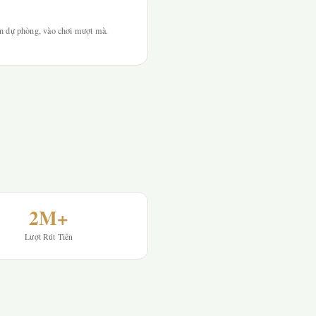
ền dự phòng, vào chơi mượt mà.
2M+
Lượt Rút Tiền