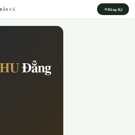
Đăng Ký
BẮN CÁ
HU
Đẳng