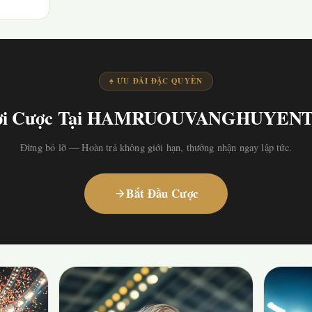
♠ ƯU ĐÃI ĐẶC QUYỀN
ơi Cược Tại HAMRUOUVANGHUYEN
Đừng bỏ lỡ — Hoàn trả không giới hạn, thưởng nhận ngay lập tức.
Bắt Đầu Cược