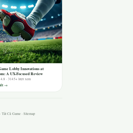
Game Lobby Innovations at
om: A UX-Focused Review
★
4.8 · 3145+ lượt xem
iết →
·
Tất Cả Game
·
Sitemap