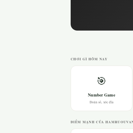
CHƠI GÌ HÔM NAY
🎯
Number Game
Đoán số, xóc đĩa
ĐIỂM MẠNH CỦA HAMRUOUVA