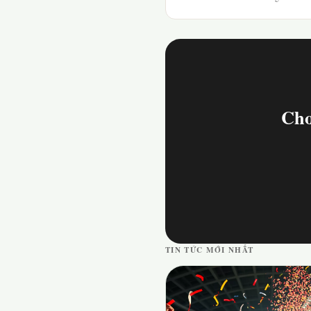
Ch
TIN TỨC MỚI NHẤT