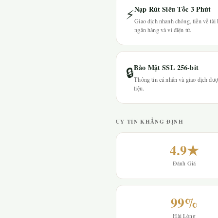
Nạp Rút Siêu Tốc 3 Phút
⚡
Giao dịch nhanh chóng, tiền về tài
ngân hàng và ví điện tử.
Bảo Mật SSL 256-bit
🔒
Thông tin cá nhân và giao dịch đượ
liệu.
UY TÍN KHẲNG ĐỊNH
4.9★
Đánh Giá
99%
Hài Lòng