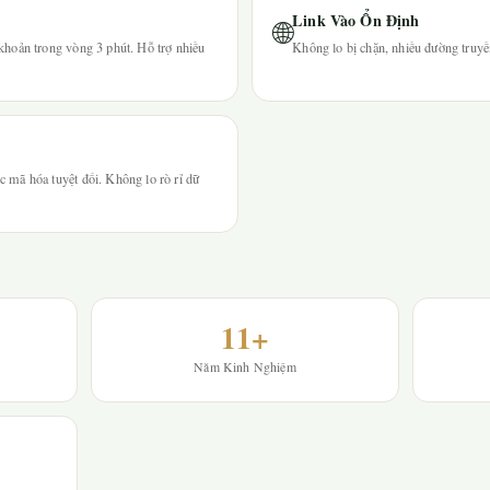
Link Vào Ổn Định
🌐
 khoản trong vòng 3 phút. Hỗ trợ nhiều
Không lo bị chặn, nhiều đường truy
c mã hóa tuyệt đối. Không lo rò rỉ dữ
11+
Năm Kinh Nghiệm