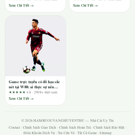
Manager&rsquo;s Checklist
Xem Chi Tiết →
Xem Chi Tiết →
Game trực tuyến có đồ họa sắc
nét tại W88: ai thực sự nên
chọn, ai nên tránh
★★★★★
4.8 · 2908+ lượt xem
Xem Chi Tiết →
© 2026 HAMRUOUVANGHUYENTHU — Nhà Cái Uy Tín
Contact
·
Chính Sách Giao Dịch
·
Chính Sách Hoàn Trả
·
Chính Sách Bảo Mật
·
Điều Khoản Dịch Vụ
·
Tra Cứu Vé
·
Tất Cả Game
·
Sitemap