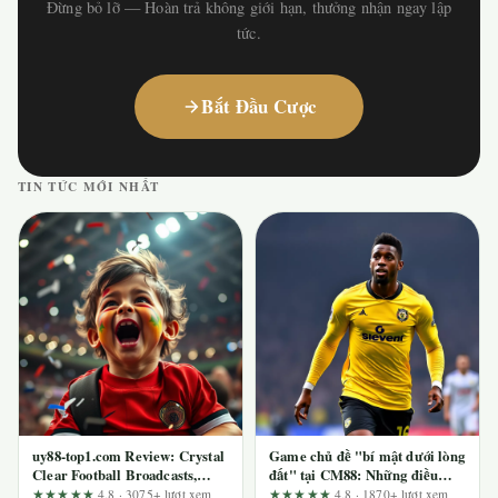
Đừng bỏ lỡ — Hoàn trả không giới hạn, thưởng nhận ngay lập
tức.
Bắt Đầu Cược
TIN TỨC MỚI NHẤT
uy88-top1.com Review: Crystal
Game chủ đề "bí mật dưới lòng
Clear Football Broadcasts,
đất" tại CM88: Những điều
Judged by a Risk
quảng cáo không nói
★★★★★
4.8 · 3075+ lượt xem
★★★★★
4.8 · 1870+ lượt xem