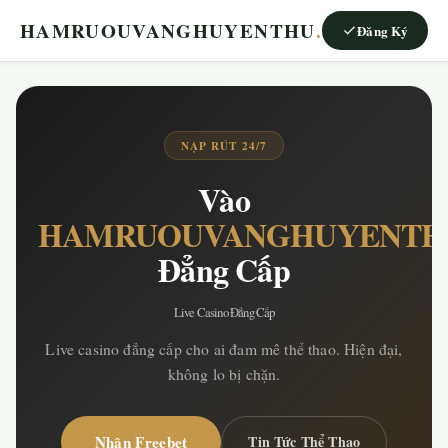
HAMRUOUVANGHUYENTHU
.
Đăng Ký
NẠP RÚT 24/7
Vào
HAMRUOUVANGHUYENTH
Đẳng Cấp
Live Casino Đẳng Cấp
Live casino đẳng cấp cho ai đam mê thể thao. Hiện đại,
không lo bị chặn.
Nhận Freebet
Tin Tức Thể Thao