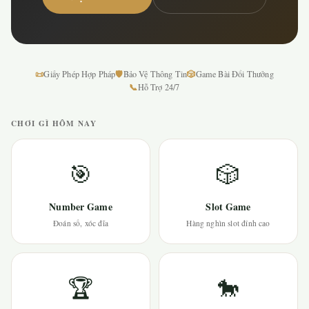
📜
🛡
🎲
Giấy Phép Hợp Pháp
Bảo Vệ Thông Tin
Game Bài Đổi Thưởng
📞
Hỗ Trợ 24/7
CHƠI GÌ HÔM NAY
🎯
🎲
Number Game
Slot Game
Đoán số, xóc đĩa
Hàng nghìn slot đỉnh cao
🏆
🐎