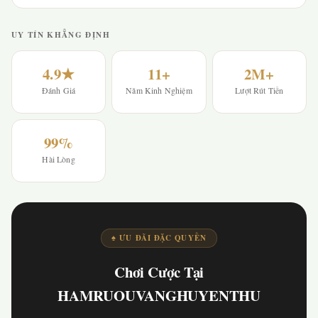
UY TÍN KHẲNG ĐỊNH
4.9★
11+
2M+
Đánh Giá
Năm Kinh Nghiệm
Lượt Rút Tiền
99%
Hài Lòng
♠ ƯU ĐÃI ĐẶC QUYỀN
Chơi Cược Tại
HAMRUOUVANGHUYENTHU