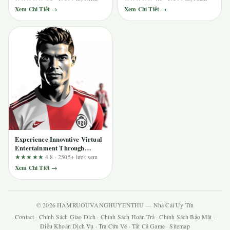
Xem Chi Tiết →
Xem Chi Tiết →
Experience Innovative Virtual
Entertainment Through
w88.trading: A UX Expert’s
★★★★★
4.8 · 2505+ lượt xem
Touchpoint Review
Xem Chi Tiết →
© 2026 HAMRUOUVANGHUYENTHU — Nhà Cái Uy Tín
Contact
·
Chính Sách Giao Dịch
·
Chính Sách Hoàn Trả
·
Chính Sách Bảo Mật
·
Điều Khoản Dịch Vụ
·
Tra Cứu Vé
·
Tất Cả Game
·
Sitemap