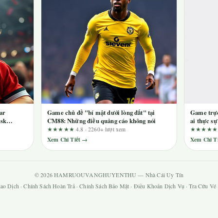
ar
Game chủ đề "bí mật dưới lòng đất" tại
Game trực
isk
CM88: Những điều quảng cáo không nói
ai thực sự
★★★★★
4.8 · 2260+ lượt xem
★★★★
Xem Chi Tiết →
Xem Chi T
© 2026 HAMRUOUVANGHUYENTHU — Nhà Cái Uy Tín
iao Dịch
·
Chính Sách Hoàn Trả
·
Chính Sách Bảo Mật
·
Điều Khoản Dịch Vụ
·
Tra Cứu Vé