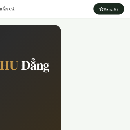
Đăng Ký
BẮN CÁ
HU
Đẳng