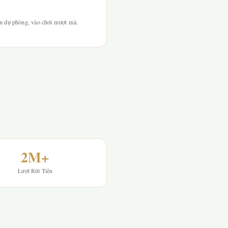
ền dự phòng, vào chơi mượt mà.
2M+
Lượt Rút Tiền