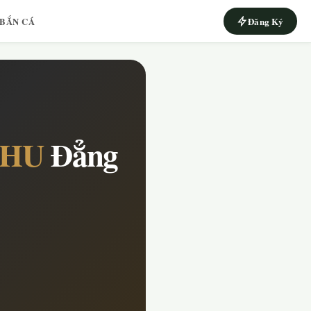
Đăng Ký
BẮN CÁ
HU
Đẳng