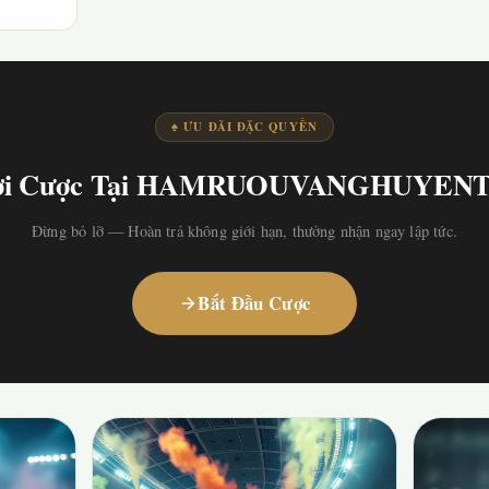
♠ ƯU ĐÃI ĐẶC QUYỀN
ơi Cược Tại HAMRUOUVANGHUYEN
Đừng bỏ lỡ — Hoàn trả không giới hạn, thưởng nhận ngay lập tức.
Bắt Đầu Cược