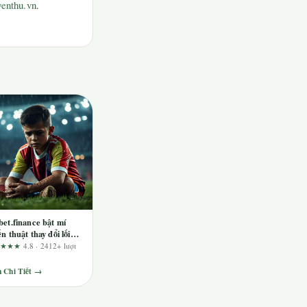
enthu.vn
.
bet.finance bật mí
ến thuật thay đổi lối
i Liêng linh hoạt
★★★★
4.8 · 2412+ lượt
m
 Chi Tiết →