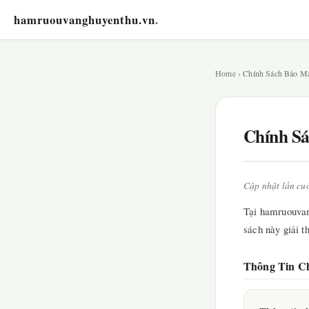
hamruouvanghuyenthu.vn
.
Home
› Chính Sách Bảo M
Chính S
Cập nhật lần cu
Tại hamruouvan
sách này giải t
Thông Tin C