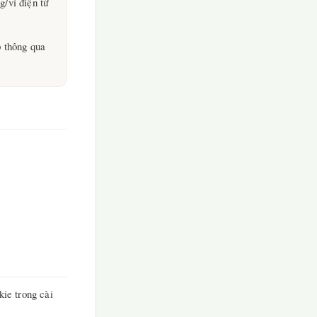
g/ví điện tử
b thông qua
ie trong cài