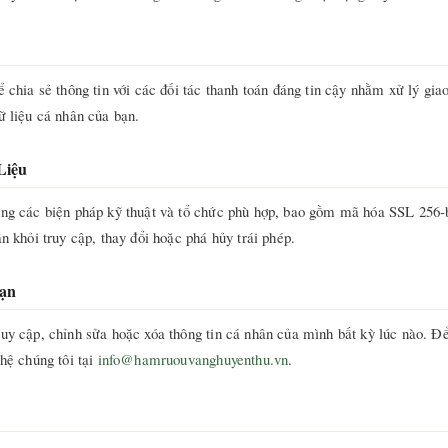
ể chia sẻ thông tin với các đối tác thanh toán đáng tin cậy nhằm xử lý gia
ữ liệu cá nhân của bạn.
Liệu
ụng các biện pháp kỹ thuật và tổ chức phù hợp, bao gồm mã hóa SSL 256-b
ân khỏi truy cập, thay đổi hoặc phá hủy trái phép.
ạn
uy cập, chỉnh sửa hoặc xóa thông tin cá nhân của mình bất kỳ lúc nào. Đ
 hệ chúng tôi tại
info@hamruouvanghuyenthu.vn
.