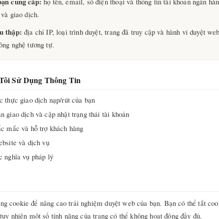
bạn cung cấp:
họ tên, email, số điện thoại và thông tin tài khoản ngân hàn
 và giao dịch.
u thập:
địa chỉ IP, loại trình duyệt, trang đã truy cập và hành vi duyệt we
ông nghệ tương tự.
Tôi Sử Dụng Thông Tin
c thực giao dịch nạp/rút của bạn
n giao dịch và cập nhật trạng thái tài khoản
ắc mắc và hỗ trợ khách hàng
ebsite và dịch vụ
c nghĩa vụ pháp lý
ng cookie để nâng cao trải nghiệm duyệt web của bạn. Bạn có thể tắt cook
; tuy nhiên một số tính năng của trang có thể không hoạt động đầy đủ.