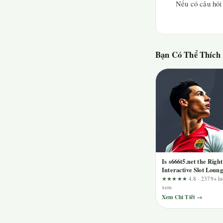
Nếu có câu hỏi 
Bạn Có Thể Thích
Is s666t5.net the Right
Interactive Slot Loun
for You? A UX-Focus
★★★★★
4.8 · 2379+ lư
Review
xem
Xem Chi Tiết →