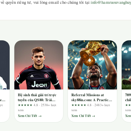
về quyền riêng tư, vui lòng email cho chúng tôi tại
info@hamruouvanghuy
Hệ sinh thái giải trí trực
Referral Missions at
789
ge
tuyến của QS88: Trải
sky88in.com: A Practical
chi
ed
nghiệm đỉnh cao cho
Review of Transparency,
chơ
ợt
★★★★★
4.8 · 2538+ lượt
★★★★★
4.8 · 2483+ lượt
★
người chơi Việt
Speed, and Real Reward
xem
xem
xe
Potential
Xem Chi Tiết →
Xem Chi Tiết →
Xem