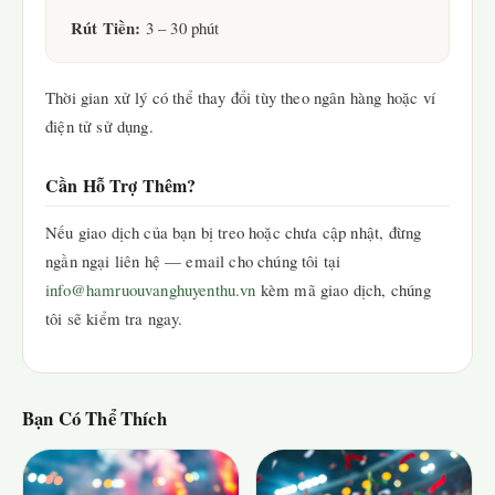
Rút Tiền:
3 – 30 phút
Thời gian xử lý có thể thay đổi tùy theo ngân hàng hoặc ví
điện tử sử dụng.
Cần Hỗ Trợ Thêm?
Nếu giao dịch của bạn bị treo hoặc chưa cập nhật, đừng
ngần ngại liên hệ — email cho chúng tôi tại
info@hamruouvanghuyenthu.vn
kèm mã giao dịch, chúng
tôi sẽ kiểm tra ngay.
Bạn Có Thể Thích