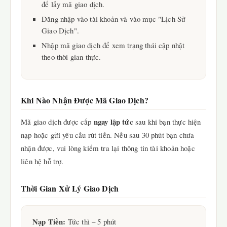
để lấy mã giao dịch.
Đăng nhập vào tài khoản và vào mục "Lịch Sử
Giao Dịch".
Nhập mã giao dịch để xem trạng thái cập nhật
theo thời gian thực.
Khi Nào Nhận Được Mã Giao Dịch?
ngay lập tức
Mã giao dịch được cấp
sau khi bạn thực hiện
nạp hoặc gửi yêu cầu rút tiền. Nếu sau 30 phút bạn chưa
nhận được, vui lòng kiểm tra lại thông tin tài khoản hoặc
liên hệ hỗ trợ.
Thời Gian Xử Lý Giao Dịch
Nạp Tiền:
Tức thì – 5 phút