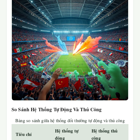
So Sánh Hệ Thống Tự Động Và Thủ Công
Bảng so sánh giữa hệ thống đổi thưởng tự động và thủ công
Hệ thống tự
Hệ thống thủ
Tiêu chí
động
công