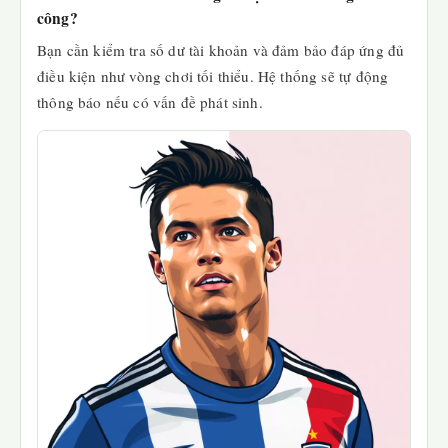
công?
Bạn cần kiểm tra số dư tài khoản và đảm bảo đáp ứng đủ
điều kiện như vòng chơi tối thiểu. Hệ thống sẽ tự động
thông báo nếu có vấn đề phát sinh.