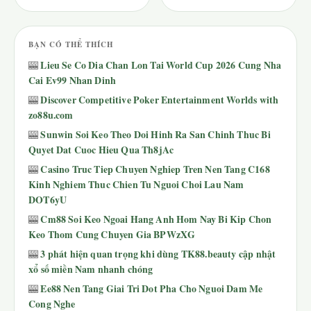
BẠN CÓ THỂ THÍCH
Lieu Se Co Dia Chan Lon Tai World Cup 2026 Cung Nha
🎰
Cai Ev99 Nhan Dinh
Discover Competitive Poker Entertainment Worlds with
🎰
zo88u.com
Sunwin Soi Keo Theo Doi Hinh Ra San Chinh Thuc Bi
🎰
Quyet Dat Cuoc Hieu Qua Th8jAc
Casino Truc Tiep Chuyen Nghiep Tren Nen Tang C168
🎰
Kinh Nghiem Thuc Chien Tu Nguoi Choi Lau Nam
DOT6yU
Cm88 Soi Keo Ngoai Hang Anh Hom Nay Bi Kip Chon
🎰
Keo Thom Cung Chuyen Gia BPWzXG
3 phát hiện quan trọng khi dùng TK88.beauty cập nhật
🎰
xổ số miền Nam nhanh chóng
Ee88 Nen Tang Giai Tri Dot Pha Cho Nguoi Dam Me
🎰
Cong Nghe