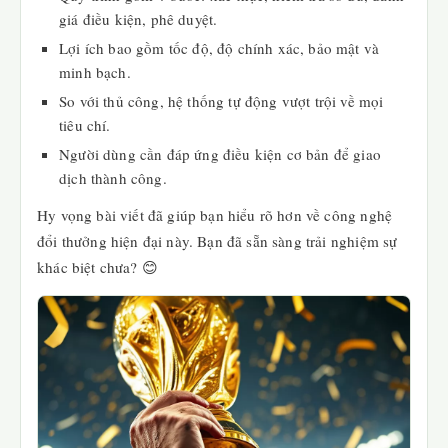
giá điều kiện, phê duyệt.
Lợi ích bao gồm tốc độ, độ chính xác, bảo mật và
minh bạch.
So với thủ công, hệ thống tự động vượt trội về mọi
tiêu chí.
Người dùng cần đáp ứng điều kiện cơ bản để giao
dịch thành công.
Hy vọng bài viết đã giúp bạn hiểu rõ hơn về công nghệ
đổi thưởng hiện đại này. Bạn đã sẵn sàng trải nghiệm sự
khác biệt chưa? 😊