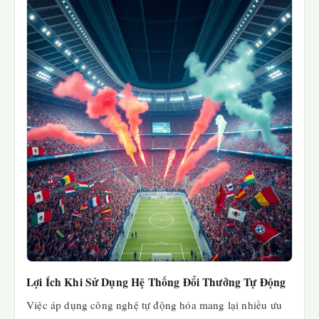
Lợi Ích Khi Sử Dụng Hệ Thống Đổi Thưởng Tự Động
Việc áp dụng công nghệ tự động hóa mang lại nhiều ưu