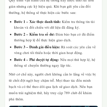
Quy trình vận hành của hệ thống này được thiết kế đơn
giản nhưng cực kỳ hiệu quả. Khi bạn gửi yêu cầu đổi
thưởng, hệ thống sẽ thực hiện các bước sau:
Bước 1 – Xác thực danh tính:
Kiểm tra thông tin tài
khoản và đối chiếu với dữ liệu đã đăng ký.
Bước 2 – Kiểm tra số dư:
Đảm bảo bạn có đủ điểm
thưởng hợp lệ để thực hiện giao dịch.
Bước 3 – Đánh giá điều kiện:
Rà soát các yêu cầu về
vòng chơi tối thiểu hoặc thời gian hoạt động.
Bước 4 – Phê duyệt tự động:
Nếu mọi thứ hợp lệ, hệ
thống sẽ chuyển thưởng ngay lập tức.
Nhờ cơ chế này, người chơi không cần lo lắng về việc bị
từ chối đột ngột hay chậm trễ. Mọi thao tác đều minh
bạch và có thể theo dõi qua lịch sử giao dịch. Nếu bạn
muốn trải nghiệm thử, hãy truy cập 789 club để khám
phá thêm.