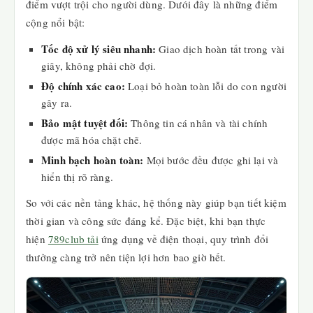
điểm vượt trội cho người dùng. Dưới đây là những điểm
cộng nổi bật:
Tốc độ xử lý siêu nhanh:
Giao dịch hoàn tất trong vài
giây, không phải chờ đợi.
Độ chính xác cao:
Loại bỏ hoàn toàn lỗi do con người
gây ra.
Bảo mật tuyệt đối:
Thông tin cá nhân và tài chính
được mã hóa chặt chẽ.
Minh bạch hoàn toàn:
Mọi bước đều được ghi lại và
hiển thị rõ ràng.
So với các nền tảng khác, hệ thống này giúp bạn tiết kiệm
thời gian và công sức đáng kể. Đặc biệt, khi bạn thực
hiện
789club tải
ứng dụng về điện thoại, quy trình đổi
thưởng càng trở nên tiện lợi hơn bao giờ hết.