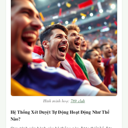
Hình minh hoạ:
789 club
Hệ Thống Xét Duyệt Tự Động Hoạt Động Như Thế
Nào?