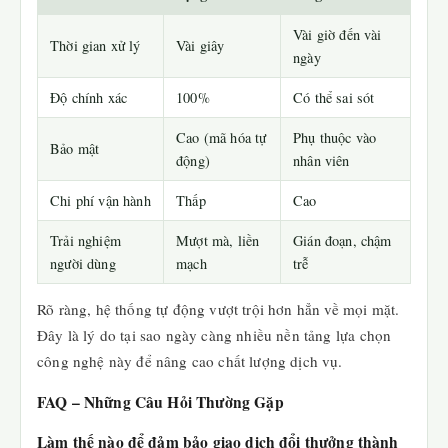
Vài giờ đến vài
Thời gian xử lý
Vài giây
ngày
Độ chính xác
100%
Có thể sai sót
Cao (mã hóa tự
Phụ thuộc vào
Bảo mật
động)
nhân viên
Chi phí vận hành
Thấp
Cao
Trải nghiệm
Mượt mà, liền
Gián đoạn, chậm
người dùng
mạch
trễ
Rõ ràng, hệ thống tự động vượt trội hơn hẳn về mọi mặt.
Đây là lý do tại sao ngày càng nhiều nền tảng lựa chọn
công nghệ này để nâng cao chất lượng dịch vụ.
FAQ – Những Câu Hỏi Thường Gặp
Làm thế nào để đảm bảo giao dịch đổi thưởng thành