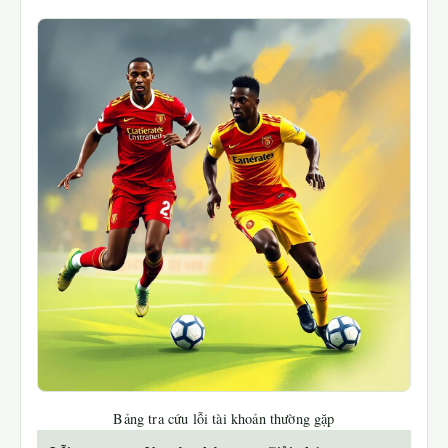
Bảng tra cứu lỗi tài khoản thường gặp