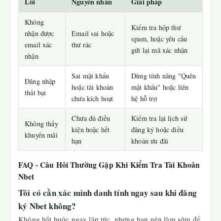
Lỗi
Nguyên nhân
Giải pháp
Không
Kiểm tra hộp thư
nhận được
Email sai hoặc
spam, hoặc yêu cầu
email xác
thư rác
gửi lại mã xác nhận
nhận
Sai mật khẩu
Dùng tính năng "Quên
Đăng nhập
hoặc tài khoản
mật khẩu" hoặc liên
thất bại
chưa kích hoạt
hệ hỗ trợ
Chưa đủ điều
Kiểm tra lại lịch sử
Không thấy
kiện hoặc hết
đăng ký hoặc điều
khuyến mãi
hạn
khoản ưu đãi
FAQ - Câu Hỏi Thường Gặp Khi Kiểm Tra Tài Khoản
Nbet
Tôi có cần xác minh danh tính ngay sau khi đăng
ký Nbet không?
Không bắt buộc ngay lập tức, nhưng bạn nên làm sớm để