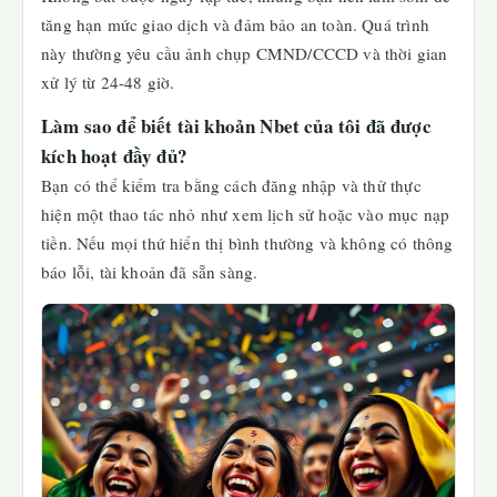
tăng hạn mức giao dịch và đảm bảo an toàn. Quá trình
này thường yêu cầu ảnh chụp CMND/CCCD và thời gian
xử lý từ 24-48 giờ.
Làm sao để biết tài khoản Nbet của tôi đã được
kích hoạt đầy đủ?
Bạn có thể kiểm tra bằng cách đăng nhập và thử thực
hiện một thao tác nhỏ như xem lịch sử hoặc vào mục nạp
tiền. Nếu mọi thứ hiển thị bình thường và không có thông
báo lỗi, tài khoản đã sẵn sàng.