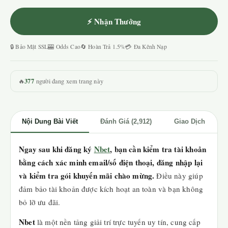
⚡ Nhận Thưởng
🔒 Bảo Mật SSL
🎰 Odds Cao
🔄 Hoàn Trả 1.5%
💳 Đa Kênh Nạp
377
🔥
người đang xem trang này
Nội Dung Bài Viết
Đánh Giá (2,912)
Giao Dịch
Ngay sau khi đăng ký
Nbet
, bạn cần kiểm tra tài khoản
bằng cách xác minh email/số điện thoại, đăng nhập lại
và kiểm tra gói khuyến mãi chào mừng.
Điều này giúp
đảm bảo tài khoản được kích hoạt an toàn và bạn không
bỏ lỡ ưu đãi.
Nbet
là một nền tảng giải trí trực tuyến uy tín, cung cấp