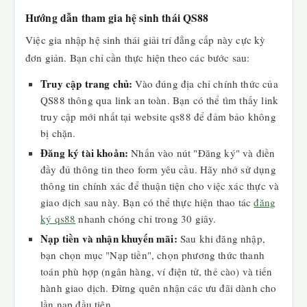
Hướng dẫn tham gia hệ sinh thái QS88
Việc gia nhập hệ sinh thái giải trí đẳng cấp này cực kỳ
đơn giản. Bạn chỉ cần thực hiện theo các bước sau:
Truy cập trang chủ:
Vào đúng địa chỉ chính thức của
QS88 thông qua link an toàn. Bạn có thể tìm thấy link
truy cập mới nhất tại website qs88 để đảm bảo không
bị chặn.
Đăng ký tài khoản:
Nhấn vào nút "Đăng ký" và điền
đầy đủ thông tin theo form yêu cầu. Hãy nhớ sử dụng
thông tin chính xác để thuận tiện cho việc xác thực và
giao dịch sau này. Bạn có thể thực hiện thao tác
đăng
ký qs88
nhanh chóng chỉ trong 30 giây.
Nạp tiền và nhận khuyến mãi:
Sau khi đăng nhập,
bạn chọn mục "Nạp tiền", chọn phương thức thanh
toán phù hợp (ngân hàng, ví điện tử, thẻ cào) và tiến
hành giao dịch. Đừng quên nhận các ưu đãi dành cho
lần nạp đầu tiên.