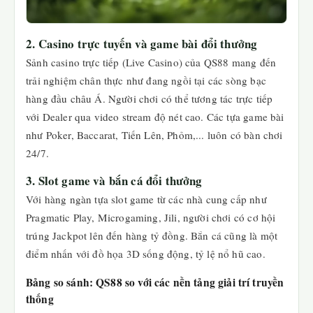
2. Casino trực tuyến và game bài đổi thưởng
Sảnh casino trực tiếp (Live Casino) của QS88 mang đến
trải nghiệm chân thực như đang ngồi tại các sòng bạc
hàng đầu châu Á. Người chơi có thể tương tác trực tiếp
với Dealer qua video stream độ nét cao. Các tựa game bài
như Poker, Baccarat, Tiến Lên, Phỏm,... luôn có bàn chơi
24/7.
3. Slot game và bắn cá đổi thưởng
Với hàng ngàn tựa slot game từ các nhà cung cấp như
Pragmatic Play, Microgaming, Jili, người chơi có cơ hội
trúng Jackpot lên đến hàng tỷ đồng. Bắn cá cũng là một
điểm nhấn với đồ họa 3D sống động, tỷ lệ nổ hũ cao.
Bảng so sánh: QS88 so với các nền tảng giải trí truyền
thống