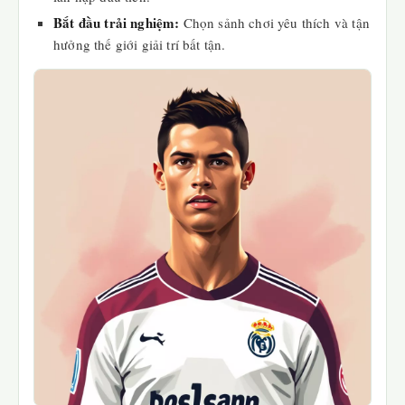
Bắt đầu trải nghiệm:
Chọn sảnh chơi yêu thích và tận
hưởng thế giới giải trí bất tận.