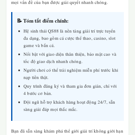
mọi vấn đề của bạn được giải quyết nhanh chóng.
📝 Tóm tắt điểm chính:
Hệ sinh thái QS88 là nền tảng giải trí trực tuyến
đa dạng, bao gồm cá cược thể thao, casino, slot
game và bắn cá.
Nổi bật với giao diện thân thiện, bảo mật cao và
tốc độ giao dịch nhanh chóng.
Người chơi có thể trải nghiệm miễn phí trước khi
nạp tiền thật.
Quy trình đăng ký và tham gia đơn giản, chỉ với
4 bước cơ bản.
Đội ngũ hỗ trợ khách hàng hoạt động 24/7, sẵn
sàng giải đáp mọi thắc mắc.
Bạn đã sẵn sàng khám phá thế giới giải trí không giới hạn