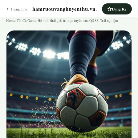
hamruouvanghuyenthu.vn
.
Trang Chủ
Đăng Ký
Home
›
Tất Cả Game
›
Hệ sinh thái giải trí trực tuyến của QS88: Trải nghiệm