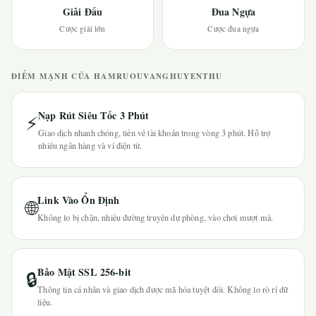
Giải Đấu
Đua Ngựa
Cược giải lớn
Cược đua ngựa
ĐIỂM MẠNH CỦA HAMRUOUVANGHUYENTHU
Nạp Rút Siêu Tốc 3 Phút
⚡
Giao dịch nhanh chóng, tiền về tài khoản trong vòng 3 phút. Hỗ trợ
nhiều ngân hàng và ví điện tử.
Link Vào Ổn Định
🌐
Không lo bị chặn, nhiều đường truyền dự phòng, vào chơi mượt mà.
Bảo Mật SSL 256-bit
🔒
Thông tin cá nhân và giao dịch được mã hóa tuyệt đối. Không lo rò rỉ dữ
liệu.