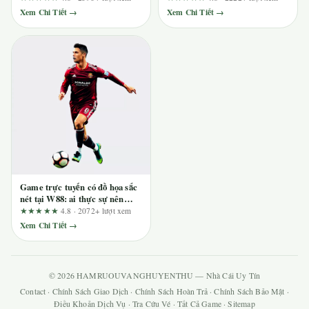
Manager&rsquo;s Checklist
Xem Chi Tiết →
Xem Chi Tiết →
Game trực tuyến có đồ họa sắc
nét tại W88: ai thực sự nên
chọn, ai nên tránh
★★★★★
4.8 · 2072+ lượt xem
Xem Chi Tiết →
© 2026 HAMRUOUVANGHUYENTHU — Nhà Cái Uy Tín
Contact
·
Chính Sách Giao Dịch
·
Chính Sách Hoàn Trả
·
Chính Sách Bảo Mật
·
Điều Khoản Dịch Vụ
·
Tra Cứu Vé
·
Tất Cả Game
·
Sitemap