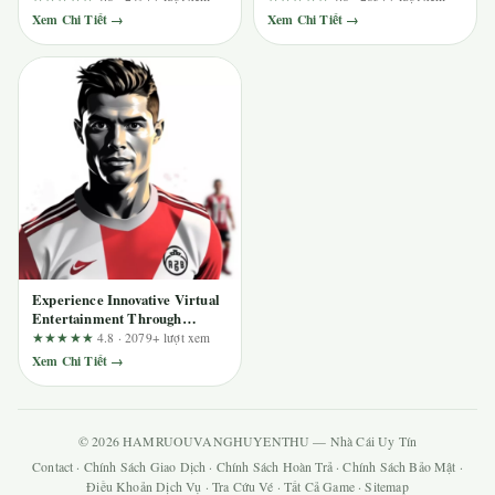
Xem Chi Tiết →
Xem Chi Tiết →
Experience Innovative Virtual
Entertainment Through
w88.trading: A UX Expert’s
★★★★★
4.8 · 2079+ lượt xem
Touchpoint Review
Xem Chi Tiết →
© 2026 HAMRUOUVANGHUYENTHU — Nhà Cái Uy Tín
Contact
·
Chính Sách Giao Dịch
·
Chính Sách Hoàn Trả
·
Chính Sách Bảo Mật
·
Điều Khoản Dịch Vụ
·
Tra Cứu Vé
·
Tất Cả Game
·
Sitemap