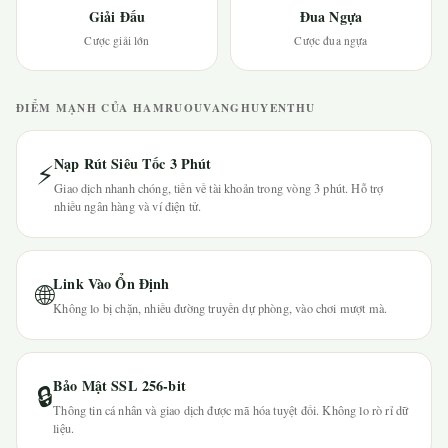
Giải Đấu
Đua Ngựa
Cược giải lớn
Cược đua ngựa
ĐIỂM MẠNH CỦA HAMRUOUVANGHUYENTHU
Nạp Rút Siêu Tốc 3 Phút
⚡
Giao dịch nhanh chóng, tiền về tài khoản trong vòng 3 phút. Hỗ trợ
nhiều ngân hàng và ví điện tử.
Link Vào Ổn Định
🌐
Không lo bị chặn, nhiều đường truyền dự phòng, vào chơi mượt mà.
Bảo Mật SSL 256-bit
🔒
Thông tin cá nhân và giao dịch được mã hóa tuyệt đối. Không lo rò rỉ dữ
liệu.