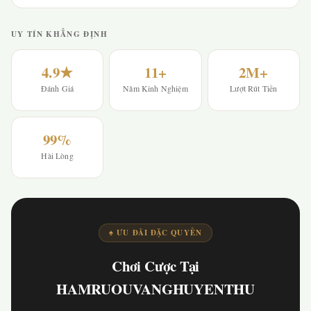
UY TÍN KHẲNG ĐỊNH
4.9★
11+
2M+
Đánh Giá
Năm Kinh Nghiệm
Lượt Rút Tiền
99%
Hài Lòng
♠ ƯU ĐÃI ĐẶC QUYỀN
Chơi Cược Tại
HAMRUOUVANGHUYENTHU