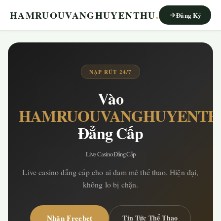
HAMRUOUVANGHUYENTHU
.
Đăng Ký
NẠP RÚT 24/7
Vào
HAMRUOUVANGHUYENTH
Đẳng Cấp
Live Casino Đẳng Cấp
Live casino đẳng cấp cho ai đam mê thể thao. Hiện đại,
không lo bị chặn.
Nhận Freebet
Tin Tức Thể Thao