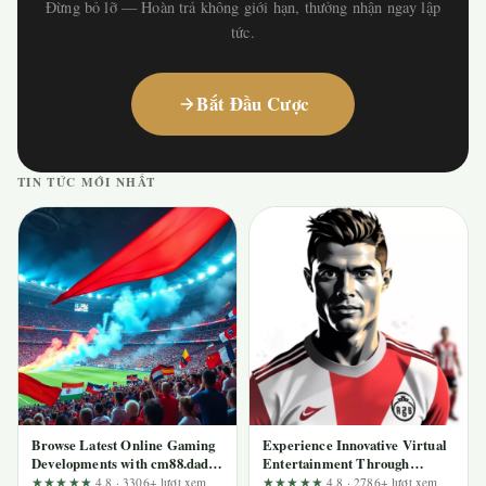
Đừng bỏ lỡ — Hoàn trả không giới hạn, thưởng nhận ngay lập
tức.
Bắt Đầu Cược
TIN TỨC MỚI NHẤT
Browse Latest Online Gaming
Experience Innovative Virtual
Developments with cm88.dad:
Entertainment Through
A Review Built on Verification
w88.trading: A UX Expert’s
★★★★★
4.8 · 3306+ lượt xem
★★★★★
4.8 · 2786+ lượt xem