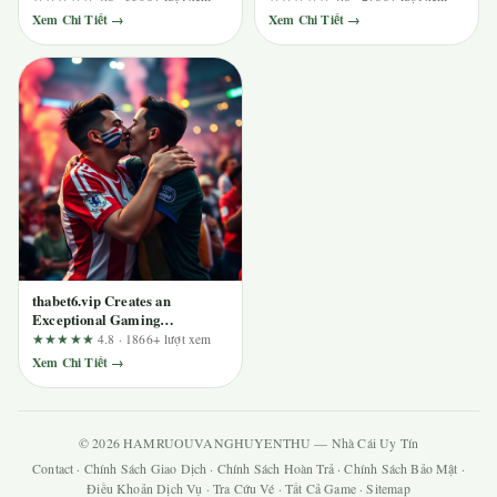
Touchpoint Review
Xem Chi Tiết →
Xem Chi Tiết →
thabet6.vip Creates an
Exceptional Gaming
Atmosphere — A Long-Term
★★★★★
4.8 · 1866+ lượt xem
Look at Who Fits and Who
Xem Chi Tiết →
Doesn’t
© 2026 HAMRUOUVANGHUYENTHU — Nhà Cái Uy Tín
Contact
·
Chính Sách Giao Dịch
·
Chính Sách Hoàn Trả
·
Chính Sách Bảo Mật
·
Điều Khoản Dịch Vụ
·
Tra Cứu Vé
·
Tất Cả Game
·
Sitemap