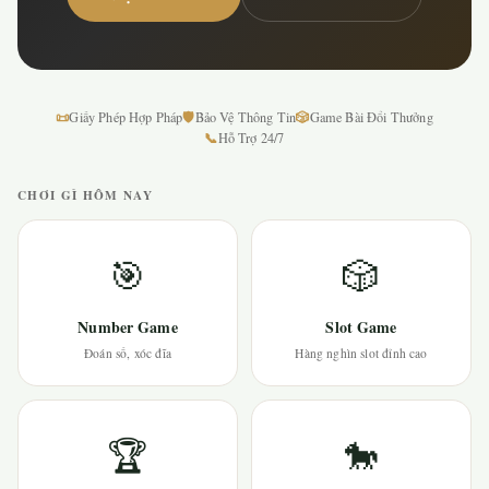
📜
🛡
🎲
Giấy Phép Hợp Pháp
Bảo Vệ Thông Tin
Game Bài Đổi Thưởng
📞
Hỗ Trợ 24/7
CHƠI GÌ HÔM NAY
🎯
🎲
Number Game
Slot Game
Đoán số, xóc đĩa
Hàng nghìn slot đỉnh cao
🏆
🐎