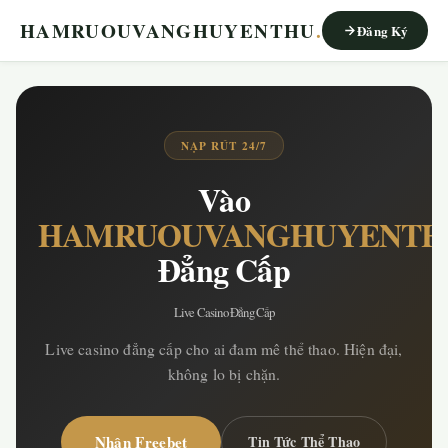
HAMRUOUVANGHUYENTHU
.
Đăng Ký
NẠP RÚT 24/7
Vào
HAMRUOUVANGHUYENTH
Đẳng Cấp
Live Casino Đẳng Cấp
Live casino đẳng cấp cho ai đam mê thể thao. Hiện đại,
không lo bị chặn.
Nhận Freebet
Tin Tức Thể Thao