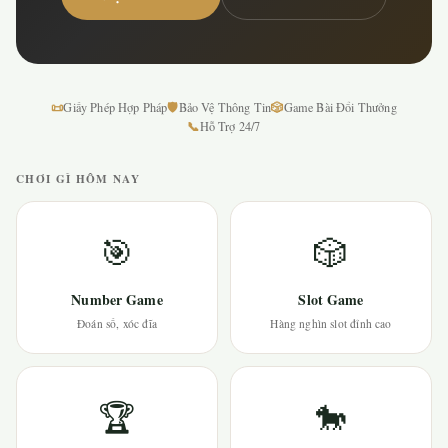
📜
🛡
🎲
Giấy Phép Hợp Pháp
Bảo Vệ Thông Tin
Game Bài Đổi Thưởng
📞
Hỗ Trợ 24/7
CHƠI GÌ HÔM NAY
🎯
🎲
Number Game
Slot Game
Đoán số, xóc đĩa
Hàng nghìn slot đỉnh cao
🏆
🐎