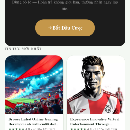
Đừng bỏ lỡ — Hoàn trả không giới hạn, thưởng nhận ngay lập
tức.
Bắt Đầu Cược
TIN TỨC MỚI NHẤT
Browse Latest Online Gaming
Experience Innovative Virtual
Developments with cm88.dad:
Entertainment Through
A Review Built on Verification
w88.trading: A UX Expert’s
★★★★★
4.8 · 2610+ lượt xem
★★★★★
4.8 · 2177+ lượt xem