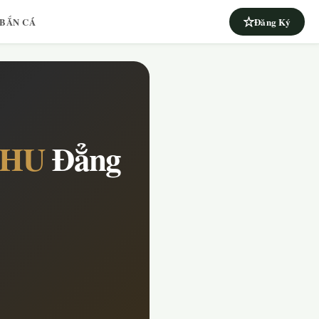
Đăng Ký
BẮN CÁ
HU
Đẳng