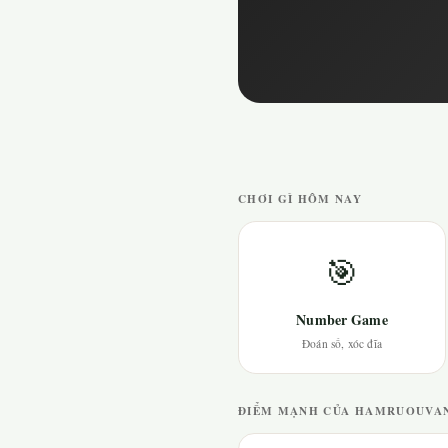
CHƠI GÌ HÔM NAY
🎯
Number Game
Đoán số, xóc đĩa
ĐIỂM MẠNH CỦA HAMRUOUVA