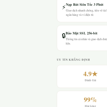
Nạp Rút Siêu Tốc 3 Phút
⚡
Giao dịch nhanh chóng, tiền về tài
ngân hàng và ví điện tử.
Bảo Mật SSL 256-bit
🔒
Thông tin cá nhân và giao dịch đượ
liệu.
UY TÍN KHẲNG ĐỊNH
4.9★
Đánh Giá
99%
Hài Lòng