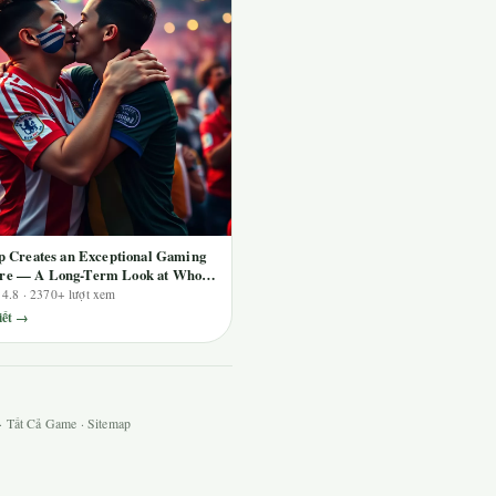
ip Creates an Exceptional Gaming
re — A Long-Term Look at Who
Who Doesn’t
★
4.8 · 2370+ lượt xem
iết →
·
Tất Cả Game
·
Sitemap