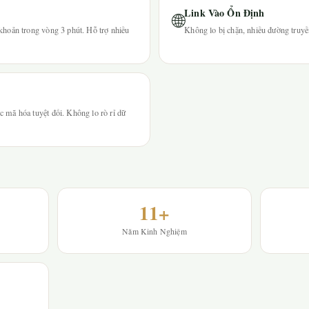
Link Vào Ổn Định
🌐
 khoản trong vòng 3 phút. Hỗ trợ nhiều
Không lo bị chặn, nhiều đường truy
c mã hóa tuyệt đối. Không lo rò rỉ dữ
11+
Năm Kinh Nghiệm