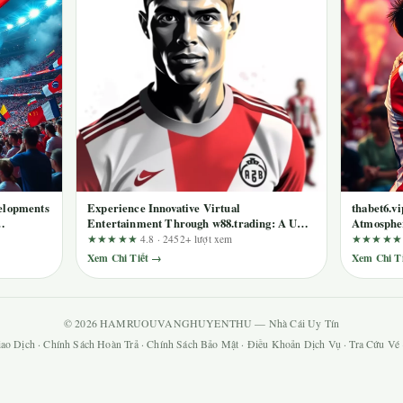
elopments
Experience Innovative Virtual
thabet6.v
Entertainment Through w88.trading: A UX
Atmosphe
Expert’s Touchpoint Review
Fits and 
★★★★★
4.8 · 2452+ lượt xem
★★★★
Xem Chi Tiết →
Xem Chi T
© 2026 HAMRUOUVANGHUYENTHU — Nhà Cái Uy Tín
iao Dịch
·
Chính Sách Hoàn Trả
·
Chính Sách Bảo Mật
·
Điều Khoản Dịch Vụ
·
Tra Cứu Vé