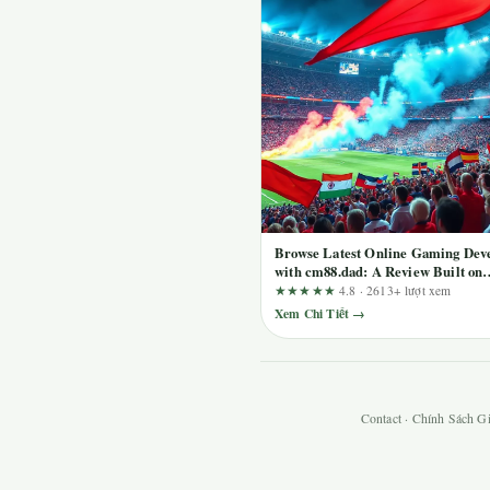
Browse Latest Online Gaming Dev
with cm88.dad: A Review Built on
Verification
★★★★★
4.8 · 2613+ lượt xem
Xem Chi Tiết →
Contact
·
Chính Sách G