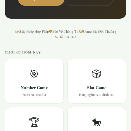
📜
🛡
🎲
Giấy Phép Hợp Pháp
Bảo Vệ Thông Tin
Game Bài Đổi Thưởng
📞
Hỗ Trợ 24/7
CHƠI GÌ HÔM NAY
🎯
🎲
Number Game
Slot Game
Đoán số, xóc đĩa
Hàng nghìn slot đỉnh cao
🏆
🐎