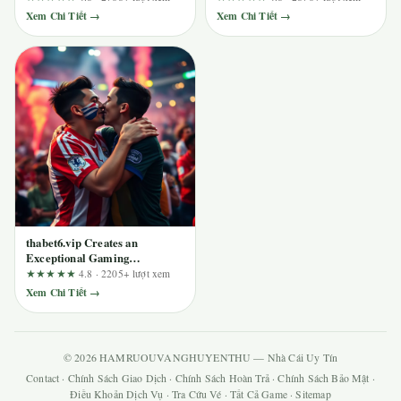
Touchpoint Review
Xem Chi Tiết →
Xem Chi Tiết →
thabet6.vip Creates an
Exceptional Gaming
Atmosphere — A Long-Term
★★★★★
4.8 · 2205+ lượt xem
Look at Who Fits and Who
Xem Chi Tiết →
Doesn’t
© 2026 HAMRUOUVANGHUYENTHU — Nhà Cái Uy Tín
Contact
·
Chính Sách Giao Dịch
·
Chính Sách Hoàn Trả
·
Chính Sách Bảo Mật
·
Điều Khoản Dịch Vụ
·
Tra Cứu Vé
·
Tất Cả Game
·
Sitemap