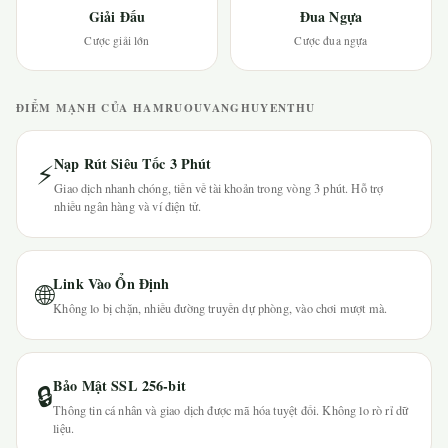
Giải Đấu
Đua Ngựa
Cược giải lớn
Cược đua ngựa
ĐIỂM MẠNH CỦA HAMRUOUVANGHUYENTHU
Nạp Rút Siêu Tốc 3 Phút
⚡
Giao dịch nhanh chóng, tiền về tài khoản trong vòng 3 phút. Hỗ trợ
nhiều ngân hàng và ví điện tử.
Link Vào Ổn Định
🌐
Không lo bị chặn, nhiều đường truyền dự phòng, vào chơi mượt mà.
Bảo Mật SSL 256-bit
🔒
Thông tin cá nhân và giao dịch được mã hóa tuyệt đối. Không lo rò rỉ dữ
liệu.