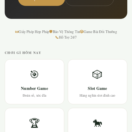
📜
🛡
🎲
Giấy Phép Hợp Pháp
Bảo Vệ Thông Tin
Game Bài Đổi Thưởng
📞
Hỗ Trợ 24/7
CHƠI GÌ HÔM NAY
🎯
🎲
Number Game
Slot Game
Đoán số, xóc đĩa
Hàng nghìn slot đỉnh cao
🏆
🐎