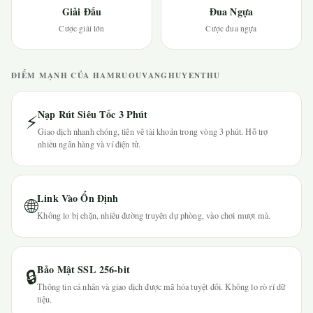
Giải Đấu
Đua Ngựa
Cược giải lớn
Cược đua ngựa
ĐIỂM MẠNH CỦA HAMRUOUVANGHUYENTHU
Nạp Rút Siêu Tốc 3 Phút
⚡
Giao dịch nhanh chóng, tiền về tài khoản trong vòng 3 phút. Hỗ trợ
nhiều ngân hàng và ví điện tử.
Link Vào Ổn Định
🌐
Không lo bị chặn, nhiều đường truyền dự phòng, vào chơi mượt mà.
Bảo Mật SSL 256-bit
🔒
Thông tin cá nhân và giao dịch được mã hóa tuyệt đối. Không lo rò rỉ dữ
liệu.