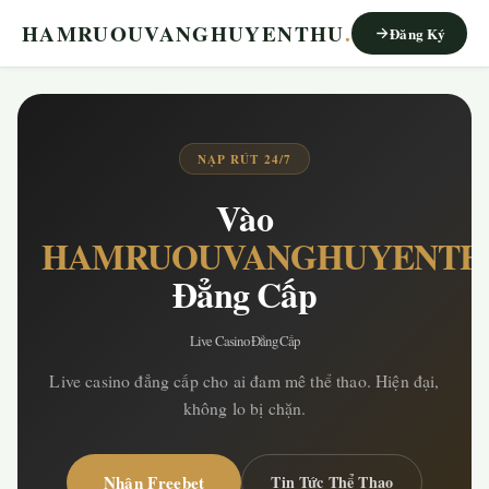
HAMRUOUVANGHUYENTHU
.
Đăng Ký
NẠP RÚT 24/7
Vào
HAMRUOUVANGHUYENTH
Đẳng Cấp
Live Casino Đẳng Cấp
Live casino đẳng cấp cho ai đam mê thể thao. Hiện đại,
không lo bị chặn.
Nhận Freebet
Tin Tức Thể Thao