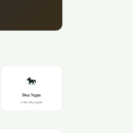
🐎
Đua Ngựa
Cược đua ngựa