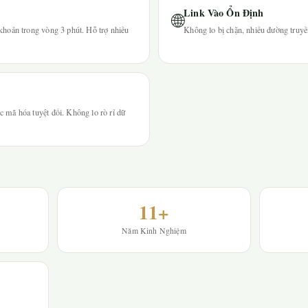
Link Vào Ổn Định
🌐
 khoản trong vòng 3 phút. Hỗ trợ nhiều
Không lo bị chặn, nhiều đường truy
c mã hóa tuyệt đối. Không lo rò rỉ dữ
11+
Năm Kinh Nghiệm