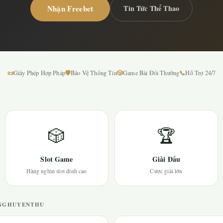
Nhận Freebet
Tin Tức Thể Thao
📜
🛡
🎲
📞
Giấy Phép Hợp Pháp
Bảo Vệ Thông Tin
Game Bài Đổi Thưởng
Hỗ Trợ 24/7
🎲
🏆
Slot Game
Giải Đấu
Hàng nghìn slot đỉnh cao
Cược giải lớn
NGHUYENTHU