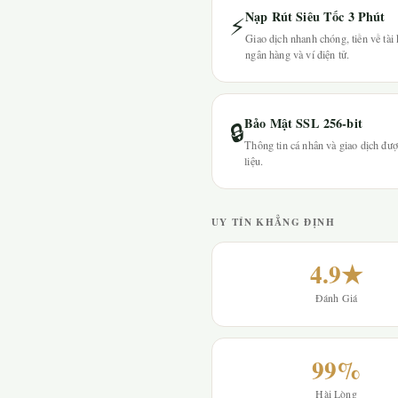
Nạp Rút Siêu Tốc 3 Phút
⚡
Giao dịch nhanh chóng, tiền về tài
ngân hàng và ví điện tử.
Bảo Mật SSL 256-bit
🔒
Thông tin cá nhân và giao dịch đượ
liệu.
UY TÍN KHẲNG ĐỊNH
4.9★
Đánh Giá
99%
Hài Lòng