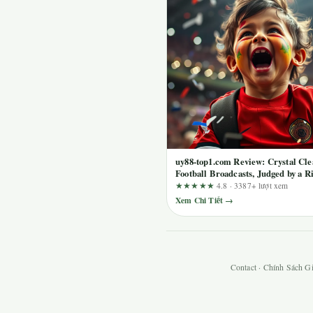
uy88-top1.com Review: Crystal Cle
Football Broadcasts, Judged by a R
Manager&rsquo;s Checklist
★★★★★
4.8 · 3387+ lượt xem
Xem Chi Tiết →
Contact
·
Chính Sách G