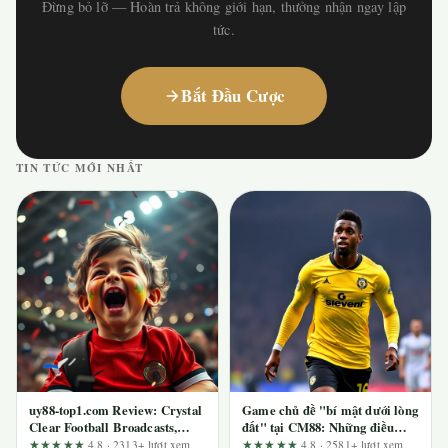
Đừng bỏ lỡ — Hoàn trả không giới hạn, thưởng nhận ngay lập
tức.
Bắt Đầu Cược
TIN TỨC MỚI NHẤT
uy88-top1.com Review: Crystal
Game chủ đề "bí mật dưới lòng
Clear Football Broadcasts,
đất" tại CM88: Những điều
Judged by a Risk
quảng cáo không nói
★★★★★
4.8 · 2313+ lượt xem
★★★★★
4.8 · 2581+ lượt xem