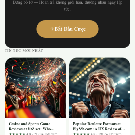
Đừng bỏ lỡ — Hoàn trả không giới hạn, thưởng nhận ngay lập
tức.
Bắt Đầu Cược
TIN TỨC MỚI NHẤT
Casino and Sports Game
Popular Roulette Formats at
Reviews at f168.vet: Who
Fly88h.com: A UX Review of
Should Actually Read Them
the Player Flow
★★★★★
4.8 · 2190+ lượt xem
★★★★★
4.8 · 1917+ lượt xem