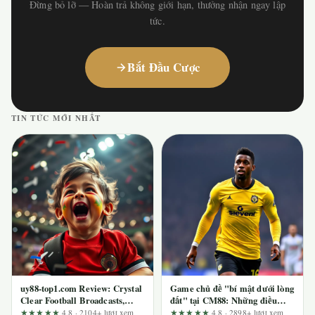
Đừng bỏ lỡ — Hoàn trả không giới hạn, thưởng nhận ngay lập
tức.
Bắt Đầu Cược
TIN TỨC MỚI NHẤT
uy88-top1.com Review: Crystal
Game chủ đề "bí mật dưới lòng
Clear Football Broadcasts,
đất" tại CM88: Những điều
Judged by a Risk
quảng cáo không nói
★★★★★
4.8 · 2104+ lượt xem
★★★★★
4.8 · 2898+ lượt xem