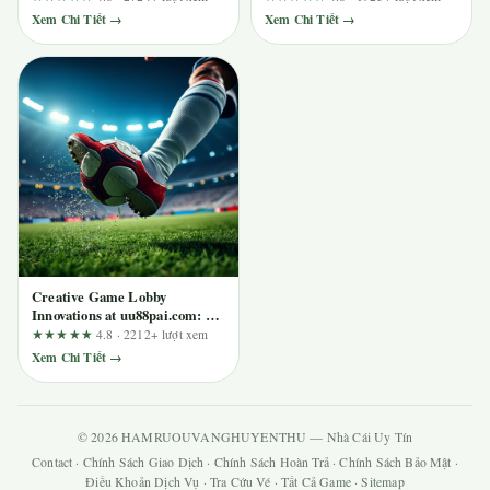
Xem Chi Tiết →
Xem Chi Tiết →
Creative Game Lobby
Innovations at uu88pai.com: A
UX-Focused Review
★★★★★
4.8 · 2212+ lượt xem
Xem Chi Tiết →
© 2026 HAMRUOUVANGHUYENTHU — Nhà Cái Uy Tín
Contact
·
Chính Sách Giao Dịch
·
Chính Sách Hoàn Trả
·
Chính Sách Bảo Mật
·
Điều Khoản Dịch Vụ
·
Tra Cứu Vé
·
Tất Cả Game
·
Sitemap