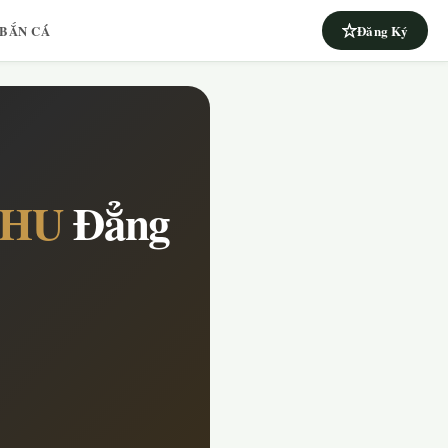
Đăng Ký
BẮN CÁ
HU
Đẳng