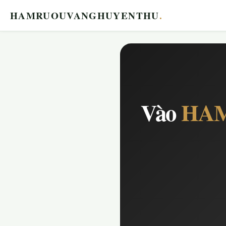
HAMRUOUVANGHUYENTHU
.
Vào
HA