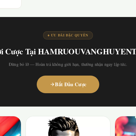
♠ ƯU ĐÃI ĐẶC QUYỀN
ơi Cược Tại HAMRUOUVANGHUYEN
Đừng bỏ lỡ — Hoàn trả không giới hạn, thưởng nhận ngay lập tức.
Bắt Đầu Cược