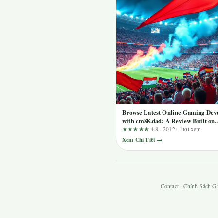
Browse Latest Online Gaming Dev
with cm88.dad: A Review Built on
Verification
★★★★★
4.8 · 2012+ lượt xem
Xem Chi Tiết →
Contact
·
Chính Sách G