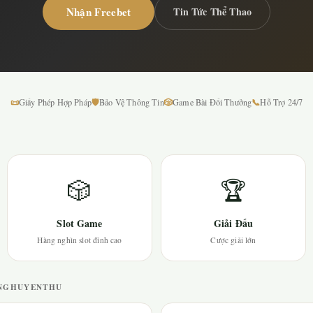
Nhận Freebet
Tin Tức Thể Thao
📜
🛡
🎲
📞
Giấy Phép Hợp Pháp
Bảo Vệ Thông Tin
Game Bài Đổi Thưởng
Hỗ Trợ 24/7
🎲
🏆
Slot Game
Giải Đấu
Hàng nghìn slot đỉnh cao
Cược giải lớn
NGHUYENTHU