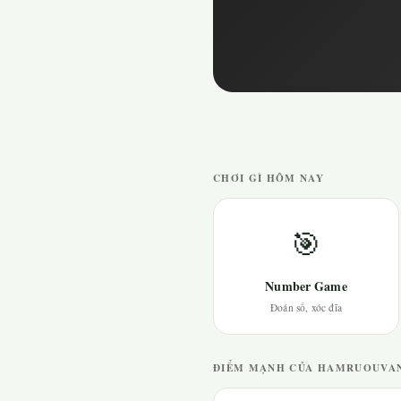
CHƠI GÌ HÔM NAY
🎯
Number Game
Đoán số, xóc đĩa
ĐIỂM MẠNH CỦA HAMRUOUVA