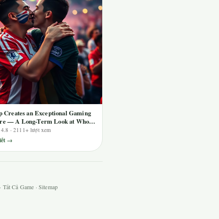
ip Creates an Exceptional Gaming
re — A Long-Term Look at Who
Who Doesn’t
★
4.8 · 2111+ lượt xem
iết →
·
Tất Cả Game
·
Sitemap