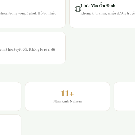
Link Vào Ổn Định
🌐
 khoản trong vòng 3 phút. Hỗ trợ nhiều
Không lo bị chặn, nhiều đường truy
c mã hóa tuyệt đối. Không lo rò rỉ dữ
11+
Năm Kinh Nghiệm