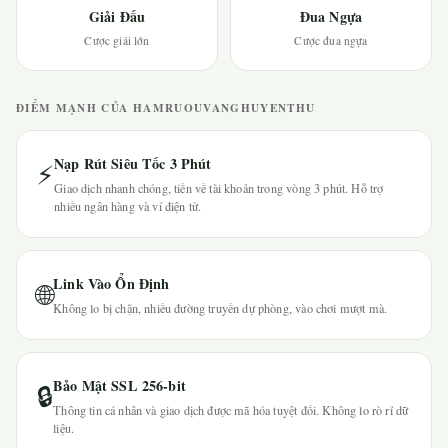
Giải Đấu
Đua Ngựa
Cược giải lớn
Cược đua ngựa
ĐIỂM MẠNH CỦA HAMRUOUVANGHUYENTHU
Nạp Rút Siêu Tốc 3 Phút
⚡
Giao dịch nhanh chóng, tiền về tài khoản trong vòng 3 phút. Hỗ trợ
nhiều ngân hàng và ví điện tử.
Link Vào Ổn Định
🌐
Không lo bị chặn, nhiều đường truyền dự phòng, vào chơi mượt mà.
Bảo Mật SSL 256-bit
🔒
Thông tin cá nhân và giao dịch được mã hóa tuyệt đối. Không lo rò rỉ dữ
liệu.