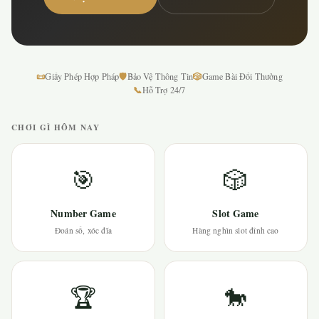
📜
🛡
🎲
Giấy Phép Hợp Pháp
Bảo Vệ Thông Tin
Game Bài Đổi Thưởng
📞
Hỗ Trợ 24/7
CHƠI GÌ HÔM NAY
🎯
🎲
Number Game
Slot Game
Đoán số, xóc đĩa
Hàng nghìn slot đỉnh cao
🏆
🐎