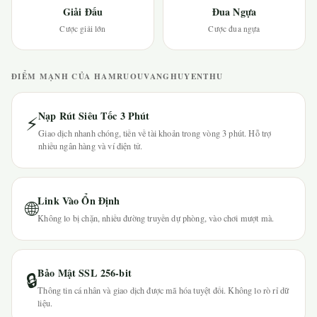
Giải Đấu
Đua Ngựa
Cược giải lớn
Cược đua ngựa
ĐIỂM MẠNH CỦA HAMRUOUVANGHUYENTHU
Nạp Rút Siêu Tốc 3 Phút
⚡
Giao dịch nhanh chóng, tiền về tài khoản trong vòng 3 phút. Hỗ trợ
nhiều ngân hàng và ví điện tử.
Link Vào Ổn Định
🌐
Không lo bị chặn, nhiều đường truyền dự phòng, vào chơi mượt mà.
Bảo Mật SSL 256-bit
🔒
Thông tin cá nhân và giao dịch được mã hóa tuyệt đối. Không lo rò rỉ dữ
liệu.