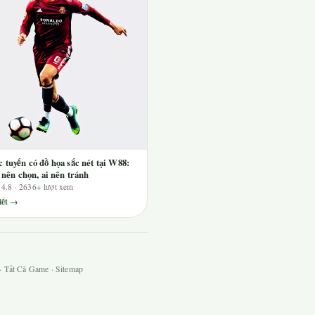
 tuyến có đồ họa sắc nét tại W88:
 nên chọn, ai nên tránh
★
4.8 · 2636+ lượt xem
iết →
·
Tất Cả Game
·
Sitemap