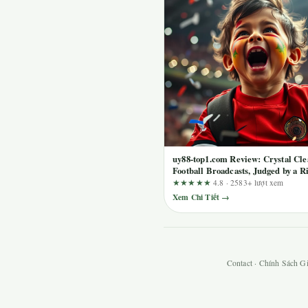
uy88-top1.com Review: Crystal Cle
Football Broadcasts, Judged by a R
Manager&rsquo;s Checklist
★★★★★
4.8 · 2583+ lượt xem
Xem Chi Tiết →
Contact
·
Chính Sách G