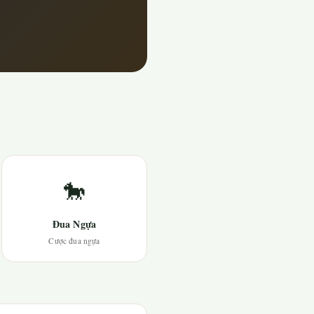
🐎
Đua Ngựa
Cược đua ngựa