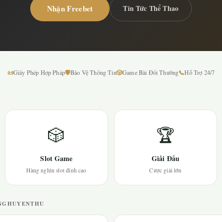
Nhận Freebet
Tin Tức Thể Thao
📜
🛡
🎲
📞
Giấy Phép Hợp Pháp
Bảo Vệ Thông Tin
Game Bài Đổi Thưởng
Hỗ Trợ 24/7
🎲
🏆
Slot Game
Giải Đấu
Hàng nghìn slot đỉnh cao
Cược giải lớn
NGHUYENTHU