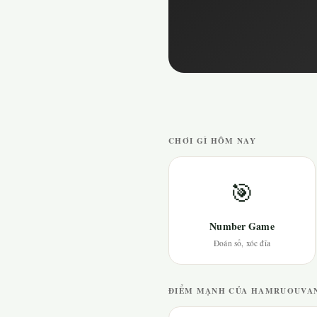
CHƠI GÌ HÔM NAY
🎯
Number Game
Đoán số, xóc đĩa
ĐIỂM MẠNH CỦA HAMRUOUVA