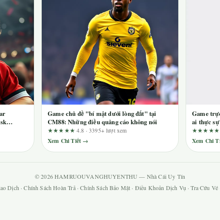
ar
Game chủ đề "bí mật dưới lòng đất" tại
Game trực
isk
CM88: Những điều quảng cáo không nói
ai thực sự
★★★★★
4.8 · 3395+ lượt xem
★★★★
Xem Chi Tiết →
Xem Chi T
© 2026 HAMRUOUVANGHUYENTHU — Nhà Cái Uy Tín
iao Dịch
·
Chính Sách Hoàn Trả
·
Chính Sách Bảo Mật
·
Điều Khoản Dịch Vụ
·
Tra Cứu Vé