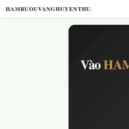
HAMRUOUVANGHUYENTHU
.
Vào
HA