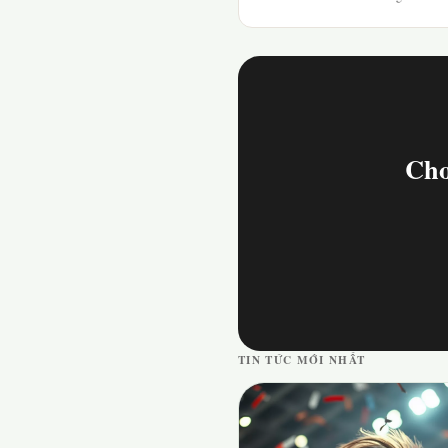
Ch
TIN TỨC MỚI NHẤT