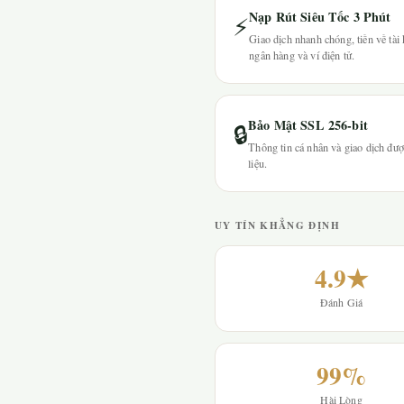
Nạp Rút Siêu Tốc 3 Phút
⚡
Giao dịch nhanh chóng, tiền về tài
ngân hàng và ví điện tử.
Bảo Mật SSL 256-bit
🔒
Thông tin cá nhân và giao dịch đượ
liệu.
UY TÍN KHẲNG ĐỊNH
4.9★
Đánh Giá
99%
Hài Lòng