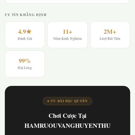
UY TÍN KHẲNG ĐỊNH
4.9★
11+
2M+
Đánh Giá
Năm Kinh Nghiệm
Lượt Rút Tiền
99%
Hài Lòng
♠ ƯU ĐÃI ĐẶC QUYỀN
Chơi Cược Tại
HAMRUOUVANGHUYENTHU