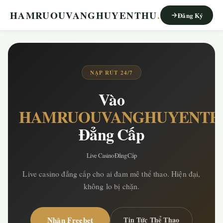
HAMRUOUVANGHUYENTHU
.
Đăng Ký
NẠP RÚT 24/7
Vào
HAMRUOUVANGHUYENTH
Đẳng Cấp
Live Casino Đẳng Cấp
Live casino đẳng cấp cho ai đam mê thể thao. Hiện đại,
không lo bị chặn.
Nhận Freebet
Tin Tức Thể Thao