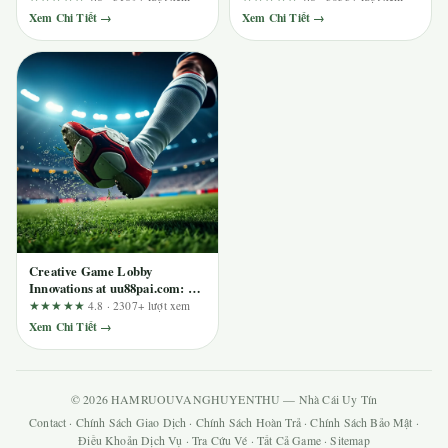
Xem Chi Tiết →
Xem Chi Tiết →
Creative Game Lobby
Innovations at uu88pai.com: A
UX-Focused Review
★★★★★
4.8 · 2307+ lượt xem
Xem Chi Tiết →
© 2026 HAMRUOUVANGHUYENTHU — Nhà Cái Uy Tín
Contact
·
Chính Sách Giao Dịch
·
Chính Sách Hoàn Trả
·
Chính Sách Bảo Mật
·
Điều Khoản Dịch Vụ
·
Tra Cứu Vé
·
Tất Cả Game
·
Sitemap