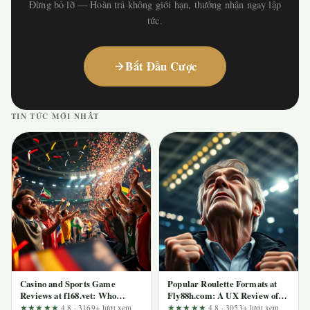
Đừng bỏ lỡ — Hoàn trả không giới hạn, thưởng nhận ngay lập
tức.
Bắt Đầu Cược
TIN TỨC MỚI NHẤT
Casino and Sports Game
Popular Roulette Formats at
Reviews at f168.vet: Who
Fly88h.com: A UX Review of
Should Actually Read Them
the Player Flow
★★★★★
4.8 · 3169+ lượt xem
★★★★★
4.8 · 3053+ lượt xem