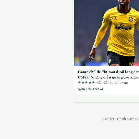
Game chủ đề "bí mật dưới lòng đất
CM88: Những điều quảng cáo khôn
★★★★★
4.8 · 2346+ lượt xem
Xem Chi Tiết →
Contact
·
Chính Sách G