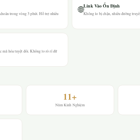
Link Vào Ổn Định
🌐
 khoản trong vòng 3 phút. Hỗ trợ nhiều
Không lo bị chặn, nhiều đường truy
c mã hóa tuyệt đối. Không lo rò rỉ dữ
11+
Năm Kinh Nghiệm