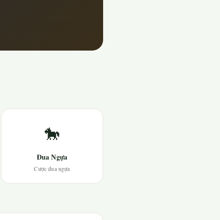
🐎
Đua Ngựa
Cược đua ngựa