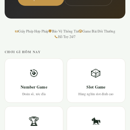
📜
🛡
🎲
Giấy Phép Hợp Pháp
Bảo Vệ Thông Tin
Game Bài Đổi Thưởng
📞
Hỗ Trợ 24/7
CHƠI GÌ HÔM NAY
🎯
🎲
Number Game
Slot Game
Đoán số, xóc đĩa
Hàng nghìn slot đỉnh cao
🏆
🐎