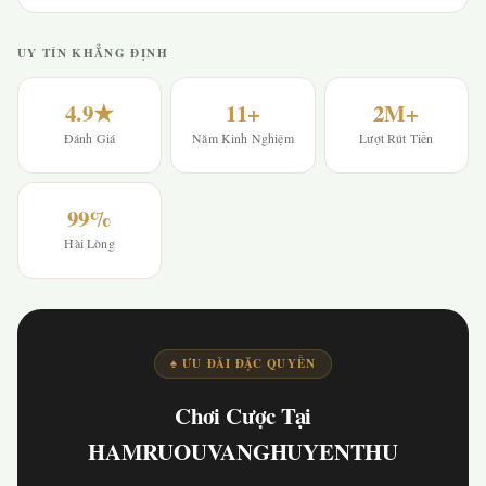
UY TÍN KHẲNG ĐỊNH
4.9★
11+
2M+
Đánh Giá
Năm Kinh Nghiệm
Lượt Rút Tiền
99%
Hài Lòng
♠ ƯU ĐÃI ĐẶC QUYỀN
Chơi Cược Tại
HAMRUOUVANGHUYENTHU