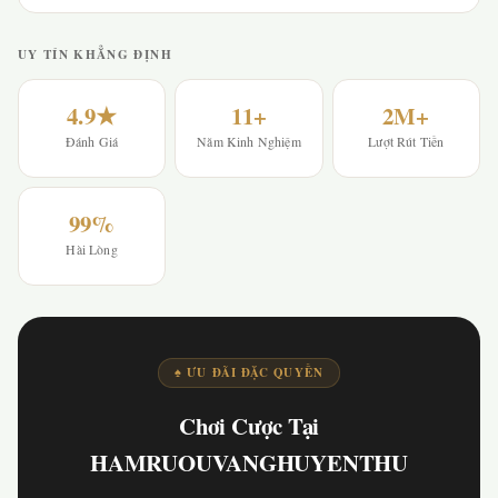
UY TÍN KHẲNG ĐỊNH
4.9★
11+
2M+
Đánh Giá
Năm Kinh Nghiệm
Lượt Rút Tiền
99%
Hài Lòng
♠ ƯU ĐÃI ĐẶC QUYỀN
Chơi Cược Tại
HAMRUOUVANGHUYENTHU