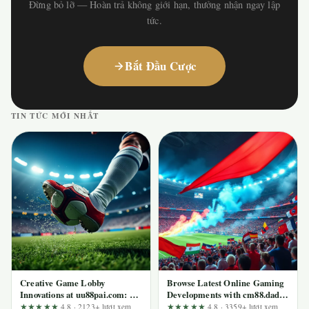
Đừng bỏ lỡ — Hoàn trả không giới hạn, thưởng nhận ngay lập
tức.
Bắt Đầu Cược
TIN TỨC MỚI NHẤT
Creative Game Lobby
Browse Latest Online Gaming
Innovations at uu88pai.com: A
Developments with cm88.dad:
UX-Focused Review
A Review Built on Verification
★★★★★
4.8 · 2123+ lượt xem
★★★★★
4.8 · 3359+ lượt xem