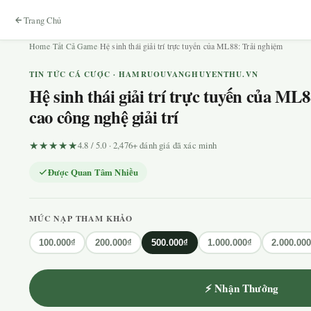
Trang Chủ
Home
›
Tất Cả Game
›
Hệ sinh thái giải trí trực tuyến của ML88: Trải nghiệm
TIN TỨC CÁ CƯỢC · HAMRUOUVANGHUYENTHU.VN
Hệ sinh thái giải trí trực tuyến của ML
cao công nghệ giải trí
★★★★★
4.8 / 5.0 · 2,476+ đánh giá đã xác minh
Được Quan Tâm Nhiều
MỨC NẠP THAM KHẢO
100.000₫
200.000₫
500.000₫
1.000.000₫
2.000.00
⚡ Nhận Thưởng