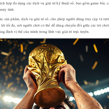
ích hợp đa dạng các dịch vụ giải trí kỹ thuật số, bao gồm game bài, cá
 máy tính.
các sản phẩm, dịch vụ giải trí số, cho phép người dùng truy cập và tư
lợi tối đa, nơi người chơi có thể dễ dàng chuyển đổi giữa các trò ch
g định vị thế của mình trong lĩnh vực giải trí trực tuyến.