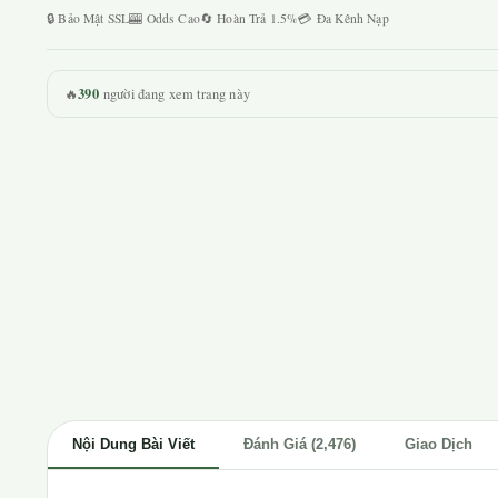
🔒 Bảo Mật SSL
🎰 Odds Cao
🔄 Hoàn Trả 1.5%
💳 Đa Kênh Nạp
390
🔥
người đang xem trang này
Nội Dung Bài Viết
Đánh Giá (2,476)
Giao Dịch