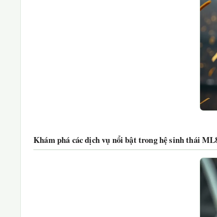
Khám phá các dịch vụ nổi bật trong hệ sinh thái ML