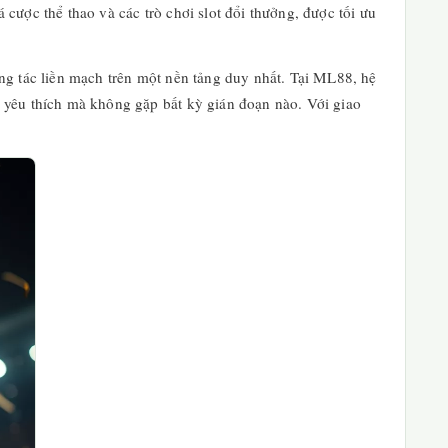
 cược thể thao và các trò chơi slot đổi thưởng, được tối ưu
ơng tác liền mạch trên một nền tảng duy nhất. Tại ML88, hệ
ơi yêu thích mà không gặp bất kỳ gián đoạn nào. Với giao