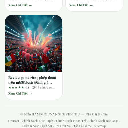
Xem Chi Tiết →
Xem Chi Tiết →
Review game rừng phép thuật
trên mb88.best: Đánh giá
chuyên sâu theo hành trình
★★★★★
4.8 · 2949+ lượt xem
người dùng
Xem Chi Tiết →
© 2026 HAMRUOUVANGHUYENTHU — Nhà Cái Uy Tín
Contact
·
Chính Sách Giao Dịch
·
Chính Sách Hoàn Trả
·
Chính Sách Bảo Mật
·
Điều Khoản Dịch Vụ
·
Tra Cứu Vé
·
Tất Cả Game
·
Sitemap