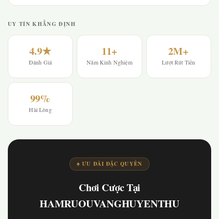
UY TÍN KHẲNG ĐỊNH
4.9★
11+
2M+
Đánh Giá
Năm Kinh Nghiệm
Lượt Rút Tiền
99%
Hài Lòng
♠ ƯU ĐÃI ĐẶC QUYỀN
Chơi Cược Tại
HAMRUOUVANGHUYENTHU