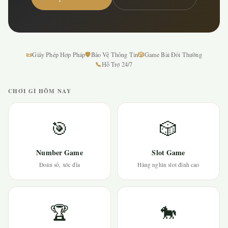
📜
🛡
🎲
Giấy Phép Hợp Pháp
Bảo Vệ Thông Tin
Game Bài Đổi Thưởng
📞
Hỗ Trợ 24/7
CHƠI GÌ HÔM NAY
🎯
🎲
Number Game
Slot Game
Đoán số, xóc đĩa
Hàng nghìn slot đỉnh cao
🏆
🐎