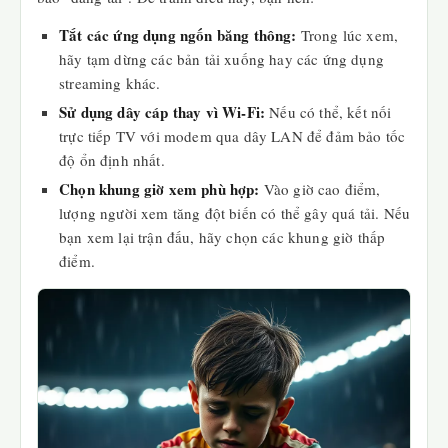
Tắt các ứng dụng ngốn băng thông:
Trong lúc xem,
hãy tạm dừng các bản tải xuống hay các ứng dụng
streaming khác.
Sử dụng dây cáp thay vì Wi-Fi:
Nếu có thể, kết nối
trực tiếp TV với modem qua dây LAN để đảm bảo tốc
độ ổn định nhất.
Chọn khung giờ xem phù hợp:
Vào giờ cao điểm,
lượng người xem tăng đột biến có thể gây quá tải. Nếu
bạn xem lại trận đấu, hãy chọn các khung giờ thấp
điểm.