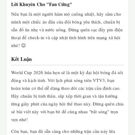
Lời Khuyên Cho "Fan Cứng"
Nếu bạn là một người hâm mộ cuồng nhiệt, hãy sắm cho
mình một chiếc áo đấu của đội bóng yêu thích, chuẩn bị
sẵn đồ ăn nhẹ và nước uống. Đừng quên sạc đầy pin điện
thoại để check-in và cập nhật tình hình trên mạng xã hội
nhé! 😉
Kết Luận
World Cup 2026 hứa hẹn sẽ là một kỳ đại hội bóng đá sôi
động và kịch tính. Với lịch phát sóng trên VTV3, bạn
hoàn toàn có thể dễ dàng theo dõi các trận cầu đỉnh cao.
Hãy chuẩn bị tinh thần, sắp xếp thời gian và tận hưởng
từng giây phút của ngày hội thể thao này. Đừng quên chia
sẻ bài viết này với bạn bè để cùng nhau "bắt sóng" trọn
vẹn nhé!
Còn bạn, bạn đã sẵn sàng cho những trận cầu nảy lửa