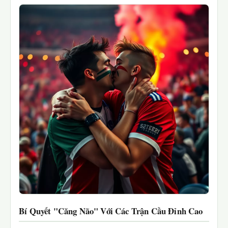
Bí Quyết "Căng Não" Với Các Trận Cầu Đỉnh Cao