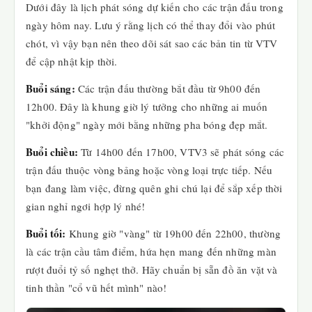
Dưới đây là lịch phát sóng dự kiến cho các trận đấu trong
ngày hôm nay. Lưu ý rằng lịch có thể thay đổi vào phút
chót, vì vậy bạn nên theo dõi sát sao các bản tin từ VTV
để cập nhật kịp thời.
Buổi sáng:
Các trận đấu thường bắt đầu từ 9h00 đến
12h00. Đây là khung giờ lý tưởng cho những ai muốn
"khởi động" ngày mới bằng những pha bóng đẹp mắt.
Buổi chiều:
Từ 14h00 đến 17h00, VTV3 sẽ phát sóng các
trận đấu thuộc vòng bảng hoặc vòng loại trực tiếp. Nếu
bạn đang làm việc, đừng quên ghi chú lại để sắp xếp thời
gian nghỉ ngơi hợp lý nhé!
Buổi tối:
Khung giờ "vàng" từ 19h00 đến 22h00, thường
là các trận cầu tâm điểm, hứa hẹn mang đến những màn
rượt đuổi tỷ số nghẹt thở. Hãy chuẩn bị sẵn đồ ăn vặt và
tinh thần "cổ vũ hết mình" nào!