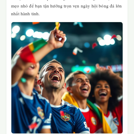
mẹo nhỏ để bạn tận hưởng trọn vẹn ngày hội bóng đá lớn
nhất hành tinh.